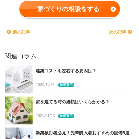
坪単価の基準は？
家づくりの相談をする
そもそも坪単価って？
基準が曖昧な建物価格
延床面積も基準がない
前の記事
次の記事
狭くなるほど坪単価は上がる？
坪単価は同じ会社の比較に使う
関連コラム
目安としての坪単価
宮城県・仙台市での家づくりに関する相談は建てる窓
建築コストを左右する要因は？
口へ
2020/11/28
初期費用
家を建てる時の総額はいくらかかる？
坪単価の基準は？
2021/01/23
初期費用
新築検討者必見！先輩購入者おすすめの設備5選