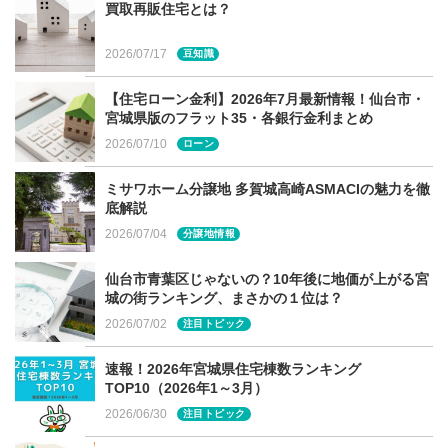
買取再販住宅とは？
2026/07/17
豆知識
宮城県・仙台市での家づくりに関す
【住宅ローン金利】2026年7月最新情報！仙台市・
る相談は建てる窓口へ
宮城県版のフラット35・各銀行金利まとめ
2026/07/10
ローン
今回ご紹介させて頂いた内容についてもっと詳しく知りた
ミサワホーム分譲地 多賀城高崎ASMACIの魅力を徹
い方、ぜひ「建てる窓口」へご相談ください。
底解説
「建てる窓口」は、宮城県・仙台市など宮城県内全域で家
2026/07/04
分譲地情報
づくりを検討している方向けの無料相談窓口です。宮城県
内イオンモール２店舗（新利府南館店、富谷店）でご相談
仙台市青葉区じゃないの？10年後に地価が上がる宮
城の街ランキング、まさかの１位は？
頂けます。お気軽にお問合せください。
2026/07/02
注目トピック
詳しくは
こちら
速報！2026年宮城県住宅棟数ランキング
TOP10（2026年1～3月）
2026/06/30
注目トピック