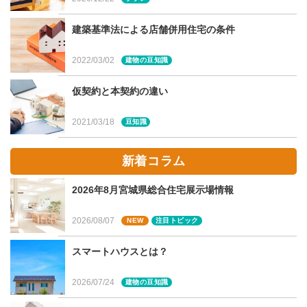
坪単価は同じ会社の比較に使う
建築基準法による店舗併用住宅の条件
同じメーカー内の比較であれば、含まれる費用や施工面積
2022/03/02
建物の豆知識
も基準が揃っているので使うことができます。例えば、い
仮契約と本契約の違い
くつもあるシリーズで坪単価を比べてみるというのはおす
すめの方法です。
2021/03/18
豆知識
新着コラム
目安としての坪単価
2026年8月宮城県総合住宅展示場情報
いかがでしたか？坪単価をもとに比較検討をしていた方も
2026/08/07
NEW
注目トピック
いるかもしれません。これはあくまで目安と考えながら、
スマートハウスとは？
実際に建てたい家の条件を揃えて複数社に見積もりをお願
いしたり、建てた後のメンテナンス費用も考えながら検討
2026/07/24
建物の豆知識
してみてくださいね。