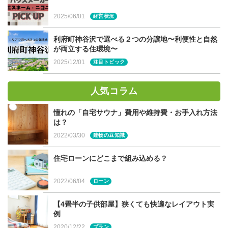
2025/06/01
経営状況
利府町神谷沢で選べる２つの分譲地〜利便性と自然
狭くなるほど坪単価は上がる？
が両立する住環境〜
2025/12/01
注目トピック
一般的に家が大きくなるほど価格は上がります。しかし、
人気コラム
坪単価は家が狭くなるほど上がることがほとんどです。と
いうのも、絶対に必要とされる費用、例えば基礎工事だっ
憧れの「自宅サウナ」費用や維持費・お手入れ方法
は？
たり、キッチンやトイレ、お風呂といった一般設備を省く
ことは出来ないので、人件費や部材の搬送費はほとんど変
2022/03/30
建物の豆知識
わらないからです。
住宅ローンにどこまで組み込める？
とはいえ、ぱっと見で比較がしやすい坪単価。どのように
2022/06/04
ローン
すれば活用できるでしょうか？
【4畳半の子供部屋】狭くても快適なレイアウト実
例
2020/12/22
プラン