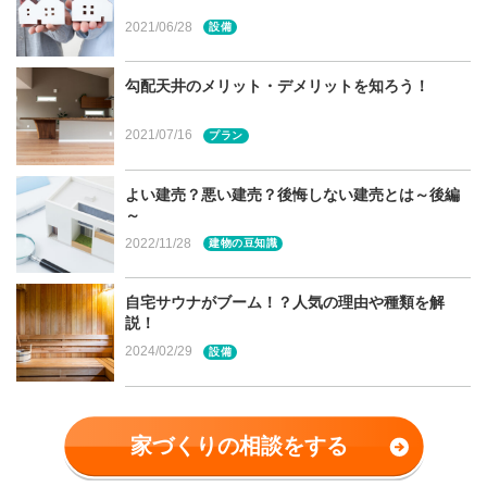
そもそも坪単価って？
2021/06/28
設備
そもそも坪単価とは、一坪当たりの費用がいくらになるの
勾配天井のメリット・デメリットを知ろう！
かを計算したものです。一坪は約3.3㎡となります。一般
的には下記の式で求めることができます。
2021/07/16
プラン
坪単価＝建物価格/延床面積(坪数)
よい建売？悪い建売？後悔しない建売とは～後編
～
2022/11/28
建物の豆知識
基準が曖昧な建物価格
自宅サウナがブーム！？人気の理由や種類を解
説！
ただ実のところ建物価格というのは、実際どの費用まで含
2024/02/29
設備
むのかという基準が決まっていません。 例えば、建物の
価格の他に、門や外溝費用、備え付けのエアコンなどを含
むハウスメーカー・工務店とそうでないところと宮城県・
家づくりの相談をする
仙台市の会社でも分かれます。外観デザインにこだわりが