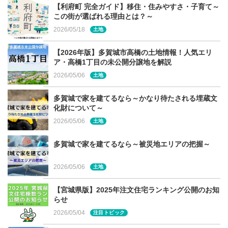
【利府町 完全ガイド】移住・住みやすさ・子育て～
この街が選ばれる理由とは？～
2026/05/18
土地
【2026年版】多賀城市高橋の土地情報！人気エリ
ア・高橋1丁目の未公開分譲地を解説
2026/05/06
土地
多賀城で家を建てるなら～かなり待たされる埋蔵文
化財について～
2026/05/06
土地
多賀城で家を建てるなら～被災地エリアの把握～
2026/05/06
土地
【宮城県版】2025年注文住宅ランキング公開のお知
らせ
2026/05/04
注目トピック