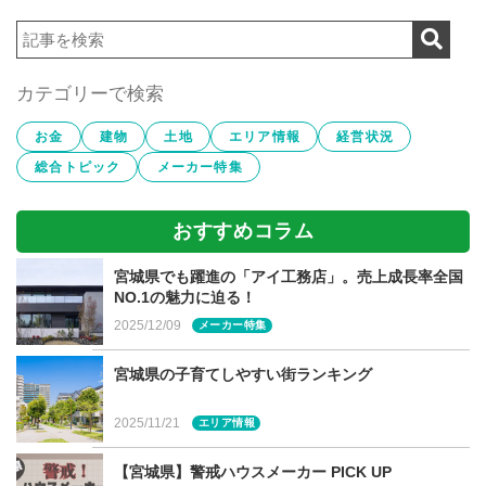
あったり、トイレの設備一つとってもグレードをあげれば
価格が上がり、坪単価も上がるのです。基本的に坪単価を
安く見せたいので、分譲住宅の多くは省ける箇所を抜いて
計算しているところが多いようです。
カテゴリーで検索
お金
建物
土地
エリア情報
経営状況
総合トピック
メーカー特集
延床面積も基準がない
おすすめコラム
また、延床面積についても同じことが言えます。各階の法
定床面積を足し合わせて計算しているケースと、その法定
宮城県でも躍進の「アイ工務店」。売上成長率全国
NO.1の魅力に迫る！
床面積にバルコニーや玄関ポーチ、地下室などを含む施工
2025/12/09
メーカー特集
床面積で計算するのケースとでは同じ建物の坪単価でも異
なってきます。更に施工床面積についてもどこまで含める
宮城県の子育てしやすい街ランキング
かはメーカー次第なので、開きが出てくることが想像いた
だけると思います。同じ金額の場合、広い方が坪単価が下
2025/11/21
エリア情報
がるため、施工床面積で計算しているケースが多いようで
【宮城県】警戒ハウスメーカー PICK UP
す。