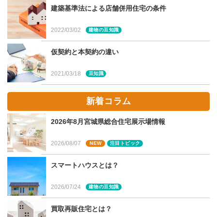
建築基準法による店舗併用住宅の条件
では平屋のデメリットも考えてみましょう。
広い土地が必要
2022/03/02
建物の豆知識
坪単価が高くなり、コストが割高に
仮契約と本契約の違い
日当たりが確保しにくく、採光性が低くなる
外からのプライバシー・防犯性の心配もある
2021/03/18
豆知識
動線が長くなる可能性も
新着コラム
2026年8月宮城県総合住宅展示場情報
コストは2階建てより高め
2026/08/07
NEW
注目トピック
宮城県・仙台市でも「平屋は高い」というイメージを持っ
ている方もいらっしゃると思いますが、やはり2階建ての
スマートハウスとは？
同じ延床面積で比べても、基礎や屋根が大きくなることも
2026/07/24
建物の豆知識
あり、建築費用が多くかかり割高になってしまいます。
買取再販住宅とは？