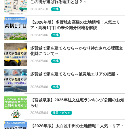
れている方は、
この街が選ばれる理由とは？～
建築家直伝！「アウトドアを楽しむ家」
も
ぜひチェックしてみてください。平屋ライフをより楽しむ
2026/05/18
土地
ための、デッキやテラスのアイディアも必見です。
【2026年版】多賀城市高橋の土地情報！人気エリ
ア・高橋1丁目の未公開分譲地を解説
2026/05/06
土地
宮城県・仙台市での家づくりに関す
多賀城で家を建てるなら～かなり待たされる埋蔵文
化財について～
る相談は建てる窓口へ
2026/05/06
土地
今回ご紹介させて頂いた内容についてもっと詳しく知りた
多賀城で家を建てるなら～被災地エリアの把握～
い方、ぜひ「建てる窓口」へご相談ください。
2026/05/06
「建てる窓口」は、宮城県・仙台市など宮城県内全域で家
土地
づくりを検討している方向けの無料相談窓口です。宮城県
【宮城県版】2025年注文住宅ランキング公開のお知
内イオンモール２店舗（新利府南館店、富谷店）でご相談
らせ
頂けます。お気軽にお問合せください。
2026/05/04
注目トピック
詳しくは
こちら
【2026年版】太白区中田の土地情報！人気エリア・