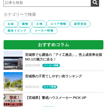
ウス
実例
カテゴリーで検索
「建てるなら絶対に平屋」とこだわる方もいるほど、魅力
の多い平屋。宮城県仙台市でもその声をお聞きします。そ
お金
建物
土地
エリア情報
経営状況
の人気の所以は何か、まずはメリットをご紹介します。
総合トピック
メーカー特集
ワンフロアだから、家事がしやすい。掃除もラク
階段の上り下りがなく生活動線がラク
おすすめコラム
重いものを運ぶ際も安心
宮城県でも躍進の「アイ工務店」。売上成長率全国
階段がない分、スペースを有効活用できる
NO.1の魅力に迫る！
階段の上り下りがないので、将来（老後）も安心
2025/12/09
メーカー特集
家事の全般、そして生活のすべてがワンフロアで完結する
宮城県の子育てしやすい街ランキング
ため、生活動線が大変ラクになり、暮らしやすいこと最大
の特徴です。
2025/11/21
エリア情報
【宮城県】警戒ハウスメーカー PICK UP
階段スペースも必要ないので、より