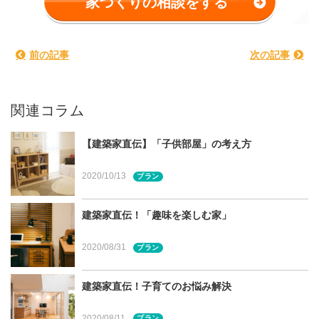
家づくりの相談をする
前の記事
次の記事
宮城県・杜ハウス実例
2階建てに次いで根強い人気がある「平屋」。宮城県仙台
関連コラム
市の（株）杜設計代表・一級建築士の山本浩平さんにその
魅力や、プラン作りのアイディアについてお聞きしまし
【建築家直伝】「子供部屋」の考え方
た。
2020/10/13
プラン
目次（本記事の内容）
「平屋」のメリットは？
建築家直伝！「趣味を楽しむ家」
ワンフロアで楽々！老後も安心！
2020/08/31
プラン
階段スペースも必要ないので、より広々！
「平屋」のデメリットは？
建築家直伝！子育てのお悩み解決
コストは2階建てより高め
敷地の特徴を理解してプライバシーにも配慮を
2020/08/11
プラン