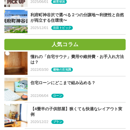
2025/06/01
経営状況
広々！
利府町神谷沢で選べる２つの分譲地〜利便性と自然
が両立する住環境〜
宮城
2025/12/01
注目トピック
県・
大東
人気コラム
住宅
実例
憧れの「自宅サウナ」費用や維持費・お手入れ方法
マンションなどで暮らしていた方が、ワンフロアでの生活
は？
に慣れて、平屋を希望するケースも多いです。小屋裏収納
2022/03/30
建物の豆知識
を設けない限り、2階に重いものを運ぶ作業がない点も魅
力。意外と場所をとる階段スペースもカットでき、空間を
住宅ローンにどこまで組み込める？
有効に活用できることも魅力です。
2022/06/04
ローン
【4畳半の子供部屋】狭くても快適なレイアウト実
例
「平屋」のデメリットは？
2020/12/22
プラン