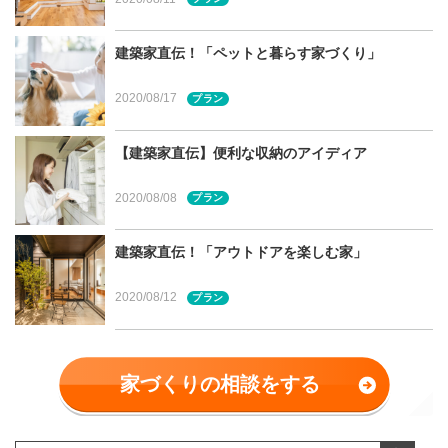
平屋こそ、高い設計力が不可欠に
中庭やトップライトで採光性を確保しよう
建築家直伝！「ペットと暮らす家づくり」
アウトドアの楽しみ方もチェックを
宮城県・仙台市での家づくりに関する相談は建てる窓
2020/08/17
プラン
口へ
【建築家直伝】便利な収納のアイディア
2020/08/08
プラン
「平屋」のメリットは？
建築家直伝！「アウトドアを楽しむ家」
2020/08/12
プラン
ワンフロアで楽々！老後も安心！
宮城
家づくりの相談をする
県・
杜ハ