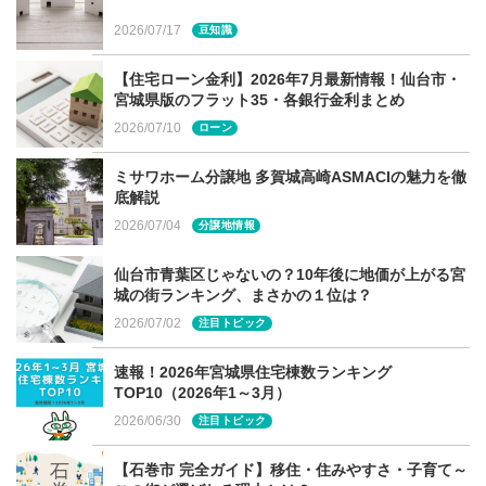
2026/07/17
敷地の特徴を理解してプライバシーにも
豆知識
配慮を
【住宅ローン金利】2026年7月最新情報！仙台市・
宮城県版のフラット35・各銀行金利まとめ
敷地に対して、建物が占める割合が高くなりますので、あ
2026/07/10
ローン
る程度敷地の大きさが必要になったり、お庭や駐車場スペ
ミサワホーム分譲地 多賀城高崎ASMACIの魅力を徹
ースにも影響してきます。また、特に住宅地や都心部に検
底解説
討している方は外部からの視線や、車や歩行者の音などプ
2026/07/04
分譲地情報
ライバシー面の配慮が尚更必要です。
仙台市青葉区じゃないの？10年後に地価が上がる宮
城の街ランキング、まさかの１位は？
2026/07/02
注目トピック
平屋こそ、高い設計力が不可欠に
速報！2026年宮城県住宅棟数ランキング
TOP10（2026年1～3月）
LDKの他に個室を多めに設けようとした時に、設計上、廊
2026/06/30
下が長くなってしまうことがあります。スムーズで快適な
注目トピック
動線づくりのためは、2階建てを考えるよりも難しく、高
【石巻市 完全ガイド】移住・住みやすさ・子育て～
い設計力が求められます。