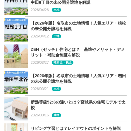
中田6丁目の未公開分譲地を解説
2026/04/26
土地
【2026年版】名取市の土地情報！人気エリア・植松
の未公開分譲地を解説
2026/04/12
土地
ZEH（ゼッチ）住宅とは？ 基準やメリット・デメ
リット・補助金制度を解説
2026/03/27
補助金・税金
【2026年版】名取市の土地情報！人気エリア・増田
の未公開分譲地を解説
2026/03/21
土地
断熱等級5と6の違いとは？宮城県の住宅モデルで比
較
2026/03/16
建物
リビング学習とは？レイアウトのポイントも解説