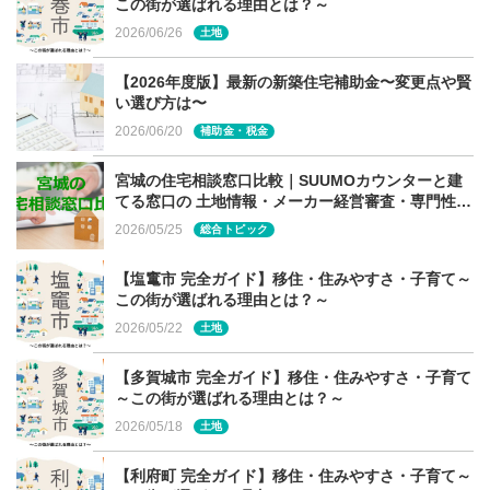
この街が選ばれる理由とは？～
2026/06/26
土地
【2026年度版】最新の新築住宅補助金〜変更点や賢
中庭やトップライトで採光性を確保しよ
い選び方は〜
う
2026/06/20
補助金・税金
宮城の住宅相談窓口比較｜SUUMOカウンターと建
隣家や周辺環境の影響で、光が入りにくいケースもありま
てる窓口の 土地情報・メーカー経営審査・専門性の
す。トップライト（天窓）を設けたり、コの字型にして中
違い
2026/05/25
総合トピック
庭を設けてはいかがでしょうか。プライバシーに配慮しな
がら、明るく開放的な暮らしが送れるプランをじっくり相
【塩竃市 完全ガイド】移住・住みやすさ・子育て～
談してみましょう。
この街が選ばれる理由とは？～
2026/05/22
土地
【多賀城市 完全ガイド】移住・住みやすさ・子育て
～この街が選ばれる理由とは？～
アウトドアの楽しみ方もチェックを
2026/05/18
土地
山本さん、ありがとうございました。現在、平屋を検討さ
【利府町 完全ガイド】移住・住みやすさ・子育て～