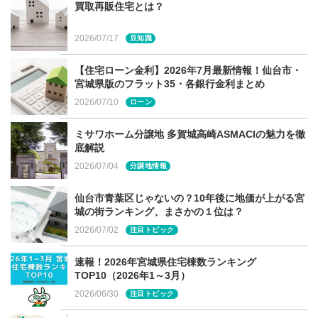
る相談は建てる窓口へ
買取再販住宅とは？
2026/07/17
豆知識
今回ご紹介させて頂いた内容についてもっと詳しく知りた
い方、ぜひ「建てる窓口」へご相談ください。
【住宅ローン金利】2026年7月最新情報！仙台市・
宮城県版のフラット35・各銀行金利まとめ
「建てる窓口」は、宮城県・仙台市など宮城県内全域で家
2026/07/10
づくりを検討している方向けの無料相談窓口です。宮城県
ローン
内イオンモール２店舗（新利府南館店、富谷店）でご相談
ミサワホーム分譲地 多賀城高崎ASMACIの魅力を徹
頂けます。お気軽にお問合せください。
底解説
2026/07/04
分譲地情報
詳しくは
こちら
仙台市青葉区じゃないの？10年後に地価が上がる宮
城の街ランキング、まさかの１位は？
2026/07/02
注目トピック
速報！2026年宮城県住宅棟数ランキング
TOP10（2026年1～3月）
2026/06/30
注目トピック