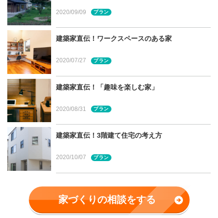
おすすめは「半屋外空間」
2020/09/09
プラン
せっかくマイホームを新築するのであれば、家にいながら
建築家直伝！ワークスペースのある家
アウトドアを楽しめる空間をつくってみてはいかがでしょ
2020/07/27
プラン
うか。私がおすすめするのは「半屋外空間」です。リビン
グなどの室内と一体感があり、外と内の自然な繋がりを促
建築家直伝！「趣味を楽しむ家」
してくれる屋根付きのテラスやデッキがおすすめです。
宮城県・杜ハウス実例（以下写真全て）
2020/08/31
プラン
建築家直伝！3階建て住宅の考え方
「半屋外空間」のメリット
2020/10/07
プラン
程よく日陰になり過ごしやすい
開口部を開けるとリビングが広く感じる
家づくりの相談をする
急な降雨、積雪時も安心