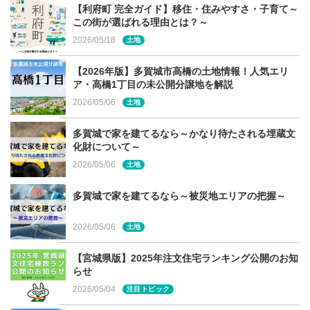
【利府町 完全ガイド】移住・住みやすさ・子育て～
この街が選ばれる理由とは？～
2026/05/18
土地
【2026年版】多賀城市高橋の土地情報！人気エリ
ア・高橋1丁目の未公開分譲地を解説
2026/05/06
土地
多賀城で家を建てるなら～かなり待たされる埋蔵文
化財について～
2026/05/06
土地
多賀城で家を建てるなら～被災地エリアの把握～
2026/05/06
土地
【宮城県版】2025年注文住宅ランキング公開のお知
らせ
2026/05/04
注目トピック