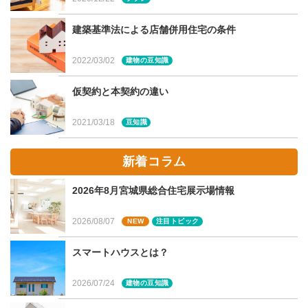
植栽も含めての「マイホーム」。弊社ではグループ会社の
建築基準法による店舗併用住宅の条件
強みを生かして、建物＋外構＋植栽の統一感を考慮してご
提案させていただいております。
2022/03/02
建物の豆知識
仮契約と本契約の違い
2021/03/18
豆知識
まとめ
新着コラム
山本さん、ありがとうございました。アウトドア空間を考
える際には「使い方」をじっくり考えて、室内とのつなが
2026年8月宮城県総合住宅展示場情報
りや動線にこだわることが、成功のカギを握りますね。ぜ
ひ、これからの家づくりの参考にしてみてください。
2026/08/07
NEW
注目トピック
スマートハウスとは？
2026/07/24
建物の豆知識
宮城県・仙台市での家づくりに関す