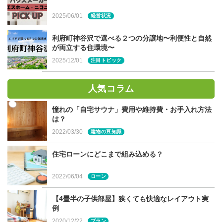
うです。
2025/06/01
経営状況
キッチンからテラスへのスムーズな動線もポイントで、
利府町神谷沢で選べる２つの分譲地〜利便性と自然
が両立する住環境〜
BBQをする際も食材を運んだり、片付けするのも楽とのこ
2025/12/01
注目トピック
と。お庭に設けたペット用水栓、リードフックなど、ライ
フスタイルに合わせた設備も便利とのことです。
人気コラム
憧れの「自宅サウナ」費用や維持費・お手入れ方法
は？
外構を含めたマイホーム計画をしよ
2022/03/30
建物の豆知識
う
住宅ローンにどこまで組み込める？
2022/06/04
ローン
建物だけを完成させて、予算の関係上でデッキや外構、植
栽は後回しにして、結局外構は手つかず…というお話を宮
【4畳半の子供部屋】狭くても快適なレイアウト実
城県仙台市でも聞くことがあります。これでは建物が完成
例
しても何となく寂しいものです。私が考えるのは、外構や
2020/12/22
プラン