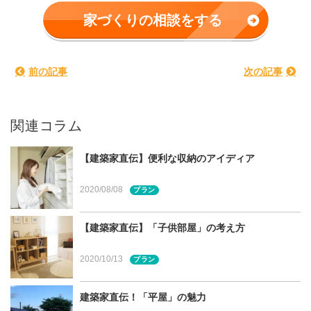
宮城県・仙台市での家づくりに関する相談は建てる窓
家づくりの相談をする
口へ
前の記事
次の記事
おうちで「アウトドア」を楽しむた
めに…
関連コラム
【建築家直伝】便利な収納のアイディア
家で休日を楽しむ方が増えた今、室内だけでなくお庭やテ
ラス、バルコニーで過ごす時間は、家時間をより充実させ
2020/08/08
プラン
てくれます。宮城県や仙台市の方でも検討されている方は
多いことでしょう。今回は「アウトドアライフを楽しむた
【建築家直伝】「子供部屋」の考え方
めの家づくり」について宮城県仙台市の（株）杜設計代
表・一級建築士の山本浩平さんにお話を伺いました。
2020/10/13
プラン
建築家直伝！「平屋」の魅力