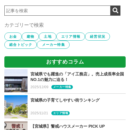
直射日光を避けてBBQやビニールプールが楽しめる
物干しスペースとしても便利
弊社では予算が許す限り椅子やテーブルを置ける少し大き
カテゴリーで検索
めのテラスがおすすめしています。2階バルコニーを設け
る際にも、深い庇を付けるようご提案しています。
お金
建物
土地
エリア情報
経営状況
総合トピック
メーカー特集
おすすめコラム
【実例】半屋外空間で「おうち時
間」が充実
宮城県でも躍進の「アイ工務店」。売上成長率全国
NO.1の魅力に迫る！
2025/12/09
メーカー特集
半屋外空間をご提案して、大変喜ばれた実例をご紹介しま
す。
宮城県の子育てしやすい街ランキング
リビングとダイニングキッチンをL字型に配置し、その真
2025/11/21
ん中に屋根付きの大きなテラスを設けました。大型犬を2
エリア情報
匹飼っているご家族で、お庭で愛犬を遊ばせたり、休日は
【宮城県】警戒ハウスメーカー PICK UP
外で焼き肉や、時には友人を招いてBBQも楽しんでいるそ