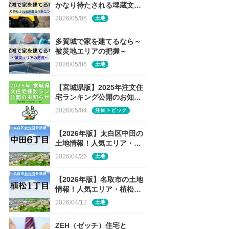
かなり待たされる埋蔵文化
財について～
2026/05/06
土地
多賀城で家を建てるなら～
被災地エリアの把握～
2026/05/06
土地
【宮城県版】2025年注文住
宅ランキング公開のお知ら
せ
2026/05/04
注目トピック
【2026年版】太白区中田の
土地情報！人気エリア・中
田6丁目の未公開分譲地を解
2026/04/26
土地
説
【2026年版】名取市の土地
情報！人気エリア・植松の
未公開分譲地を解説
2026/04/12
土地
ZEH（ゼッチ）住宅と