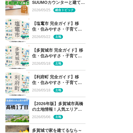
SUUMOカウンターと建てる
窓口の 土地情報・メーカー
2026/05/25
総合トピック
経営審査・専門性の違い
【塩竃市 完全ガイド】移
住・住みやすさ・子育て～
この街が選ばれる理由と
2026/05/22
土地
は？～
【多賀城市 完全ガイド】移
住・住みやすさ・子育て～
この街が選ばれる理由と
2026/05/18
土地
は？～
【利府町 完全ガイド】移
住・住みやすさ・子育て～
この街が選ばれる理由と
2026/05/18
土地
は？～
【2026年版】多賀城市高橋
の土地情報！人気エリア・
高橋1丁目の未公開分譲地を
2026/05/06
土地
解説
多賀城で家を建てるなら～