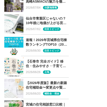
高崎ASMACIの魅力を徹底
解説
2026/07/04
分譲地情報
仙台市青葉区じゃないの？
10年後に地価が上がる宮城
の街ランキング、まさかの
2026/07/02
注目トピック
１位は？
速報！2026年宮城県住宅棟
数ランキングTOP10（2026
年1～3月）
2026/06/30
注目トピック
【石巻市 完全ガイド】移
住・住みやすさ・子育て～
この街が選ばれる理由と
2026/06/26
土地
は？～
【2026年度版】最新の新築
住宅補助金〜変更点や賢い
選び方は〜
2026/06/20
補助金・税金
宮城の住宅相談窓口比較｜