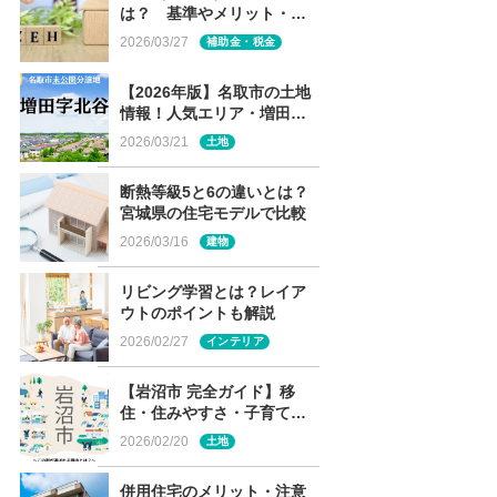
は？ 基準やメリット・デ
メリット・補助金制度を解
2026/03/27
補助金・税金
説
【2026年版】名取市の土地
情報！人気エリア・増田の
未公開分譲地を解説
2026/03/21
土地
断熱等級5と6の違いとは？
宮城県の住宅モデルで比較
2026/03/16
建物
リビング学習とは？レイア
ウトのポイントも解説
2026/02/27
インテリア
【岩沼市 完全ガイド】移
住・住みやすさ・子育て～
この街が選ばれる理由と
2026/02/20
土地
は？～
併用住宅のメリット・注意