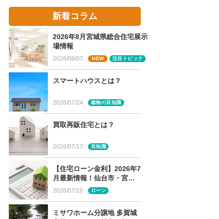
新着コラム
2026年8月宮城県総合住宅展示
場情報
2026/08/07
NEW
注目トピック
スマートハウスとは？
2026/07/24
建物の豆知識
買取再販住宅とは？
2026/07/17
豆知識
【住宅ローン金利】2026年7
月最新情報！仙台市・宮城
県版のフラット35・各銀行
2026/07/10
ローン
金利まとめ
ミサワホーム分譲地 多賀城