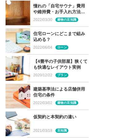
憧れの「自宅サウナ」費用
や維持費・お手入れ方法
は？
2022/03/30
建物の豆知識
住宅ローンにどこまで組み
込める？
2022/06/04
ローン
【4畳半の子供部屋】狭くて
も快適なレイアウト実例
2020/12/22
プラン
建築基準法による店舗併用
住宅の条件
2022/03/02
建物の豆知識
仮契約と本契約の違い
2021/03/18
豆知識