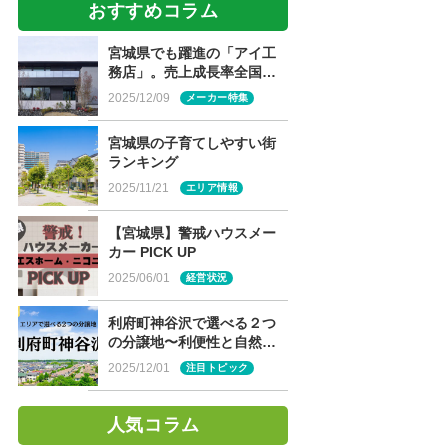
おすすめコラム
宮城県でも躍進の「アイ工
務店」。売上成長率全国
NO.1の魅力に迫る！
2025/12/09
メーカー特集
宮城県の子育てしやすい街
ランキング
2025/11/21
エリア情報
【宮城県】警戒ハウスメー
カー PICK UP
2025/06/01
経営状況
利府町神谷沢で選べる２つ
の分譲地〜利便性と自然が
両立する住環境〜
2025/12/01
注目トピック
人気コラム