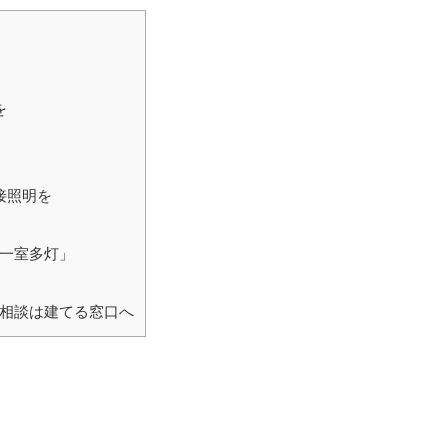
）
を
接照明を
一室多灯」
相談は建てる窓口へ