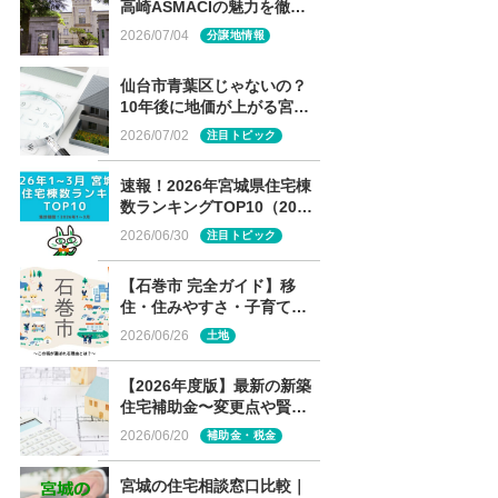
高崎ASMACIの魅力を徹底
解説
2026/07/04
分譲地情報
仙台市青葉区じゃないの？
10年後に地価が上がる宮城
の街ランキング、まさかの
2026/07/02
注目トピック
１位は？
速報！2026年宮城県住宅棟
数ランキングTOP10（2026
年1～3月）
2026/06/30
注目トピック
【石巻市 完全ガイド】移
住・住みやすさ・子育て～
この街が選ばれる理由と
2026/06/26
土地
は？～
【2026年度版】最新の新築
住宅補助金〜変更点や賢い
選び方は〜
2026/06/20
補助金・税金
宮城の住宅相談窓口比較｜