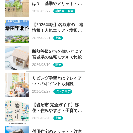
は？ 基準やメリット・デ
メリット・補助金制度を解
2026/03/27
補助金・税金
説
【2026年版】名取市の土地
情報！人気エリア・増田の
未公開分譲地を解説
2026/03/21
土地
断熱等級5と6の違いとは？
宮城県の住宅モデルで比較
2026/03/16
建物
リビング学習とは？レイア
ウトのポイントも解説
2026/02/27
インテリア
【岩沼市 完全ガイド】移
住・住みやすさ・子育て～
この街が選ばれる理由と
2026/02/20
土地
は？～
併用住宅のメリット・注意