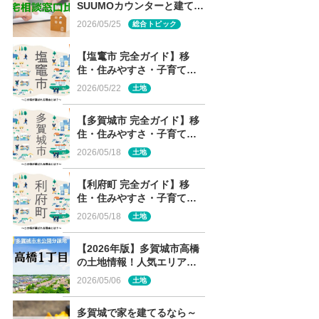
SUUMOカウンターと建てる
窓口の 土地情報・メーカー
2026/05/25
総合トピック
経営審査・専門性の違い
【塩竃市 完全ガイド】移
住・住みやすさ・子育て～
この街が選ばれる理由と
2026/05/22
土地
は？～
【多賀城市 完全ガイド】移
住・住みやすさ・子育て～
この街が選ばれる理由と
2026/05/18
土地
は？～
【利府町 完全ガイド】移
住・住みやすさ・子育て～
この街が選ばれる理由と
2026/05/18
土地
は？～
【2026年版】多賀城市高橋
の土地情報！人気エリア・
高橋1丁目の未公開分譲地を
2026/05/06
土地
解説
多賀城で家を建てるなら～