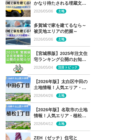
かなり待たされる埋蔵文化
財について～
2026/05/06
土地
多賀城で家を建てるなら～
被災地エリアの把握～
2026/05/06
土地
【宮城県版】2025年注文住
宅ランキング公開のお知ら
せ
2026/05/04
注目トピック
【2026年版】太白区中田の
土地情報！人気エリア・中
田6丁目の未公開分譲地を解
2026/04/26
土地
説
【2026年版】名取市の土地
情報！人気エリア・植松の
未公開分譲地を解説
2026/04/12
土地
ZEH（ゼッチ）住宅と