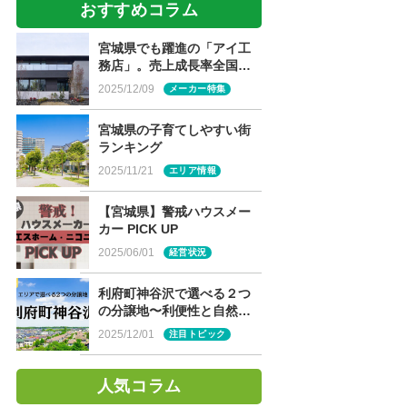
おすすめコラム
宮城県でも躍進の「アイ工
務店」。売上成長率全国
NO.1の魅力に迫る！
2025/12/09
メーカー特集
宮城県の子育てしやすい街
ランキング
2025/11/21
エリア情報
【宮城県】警戒ハウスメー
カー PICK UP
2025/06/01
経営状況
利府町神谷沢で選べる２つ
の分譲地〜利便性と自然が
両立する住環境〜
2025/12/01
注目トピック
人気コラム