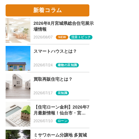
新着コラム
2026年8月宮城県総合住宅展示
場情報
2026/08/07
NEW
注目トピック
スマートハウスとは？
2026/07/24
建物の豆知識
買取再販住宅とは？
2026/07/17
豆知識
【住宅ローン金利】2026年7
月最新情報！仙台市・宮城
県版のフラット35・各銀行
2026/07/10
ローン
金利まとめ
ミサワホーム分譲地 多賀城