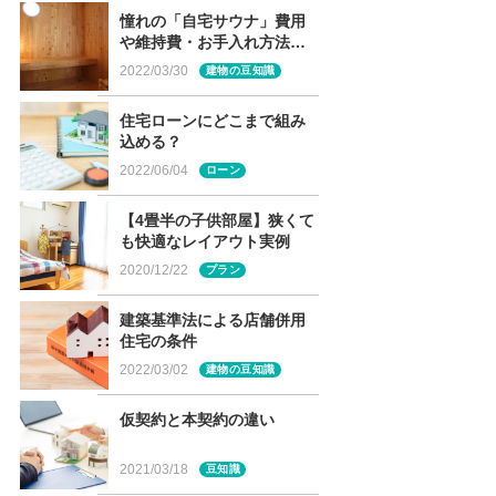
憧れの「自宅サウナ」費用
や維持費・お手入れ方法
は？
2022/03/30
建物の豆知識
住宅ローンにどこまで組み
込める？
2022/06/04
ローン
【4畳半の子供部屋】狭くて
も快適なレイアウト実例
2020/12/22
プラン
建築基準法による店舗併用
住宅の条件
2022/03/02
建物の豆知識
仮契約と本契約の違い
2021/03/18
豆知識