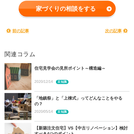
家づくりの相談をする
前の記事
次の記事
家を建てようといざ動き出したら、まずは宮城県仙台など
にあるモデルハウスや総合展示場の見学を考えるのが一般
関連コラム
的かと思いますが、ハウスメーカーや工務店の各種イベン
トにも足を運んでみてはいかがでしょうか？
住宅見学会の見所ポイント～構造編～
注文先を選ぶ際には、そのハウスメーカーや工務店が「ど
2020/12/14
豆知識
のような家づくりをしているか、家づくりをどう進めてい
るか」など具体的な過程や完成形を知ることが大切です。
「地鎮祭」と「上棟式」ってどんなことをやる
そこでおすすめしたいイベントが「構造見学会」と「完成
の？
見学会」です。
2020/05/14
豆知識
今回は「完成見学会」とは何か、見学の際のポイントをご
【新築注文住宅】VS【中古リノベーション】検討
紹介します。
すべき4つのポイント