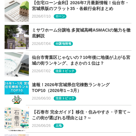
【住宅ローン金利】2026年7月最新情報！仙台市・
宮城県版のフラット35・各銀行金利まとめ
完成見学会でのポイント
2026/07/10
ローン
ミサワホーム分譲地 多賀城高崎ASMACIの魅力を徹
底解説
【事前準備】質問事項をまとめよう
2026/07/04
分譲地情報
仙台市青葉区じゃないの？10年後に地価が上がる宮
城の街ランキング、まさかの１位は？
2026/07/02
注目トピック
速報！2026年宮城県住宅棟数ランキング
TOP10（2026年1～3月）
2026/06/30
注目トピック
【石巻市 完全ガイド】移住・住みやすさ・子育て～
この街が選ばれる理由とは？～
2026/06/26
土地