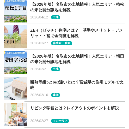
【2026年版】名取市の土地情報！人気エリア・植松
施主様のこだわりで、キッチンや浴槽、トイレなどをグレ
の未公開分譲地を解説
ードアップしたり、高さやサイズを変更したり、扉やサッ
2026/04/12
土地
シなどの建材品も高断熱のものに変更している場合があり
ます。設備の標準仕様を把握することは、予算を検討する
ZEH（ゼッチ）住宅とは？ 基準やメリット・デメ
リット・補助金制度を解説
際に重要ですので、「これは標準仕様かどうか」質問して
2026/03/27
補助金・税金
確認するといいでしょう。
【2026年版】名取市の土地情報！人気エリア・増田
の未公開分譲地を解説
2026/03/21
土地
暮らしを想定した気配りがされているか
断熱等級5と6の違いとは？宮城県の住宅モデルで比
較
2026/03/16
建物
リビング学習とは？レイアウトのポイントも解説
2026/02/27
インテリア