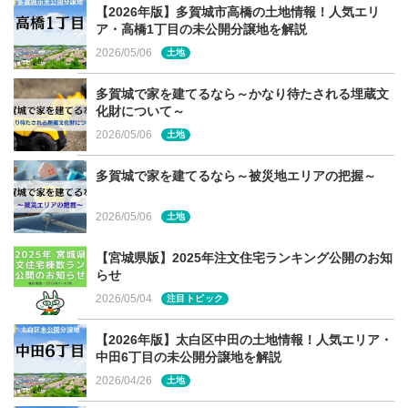
【2026年版】多賀城市高橋の土地情報！人気エリ
ア・高橋1丁目の未公開分譲地を解説
2026/05/06
土地
多賀城で家を建てるなら～かなり待たされる埋蔵文
化財について～
2026/05/06
土地
多賀城で家を建てるなら～被災地エリアの把握～
2026/05/06
土地
【宮城県版】2025年注文住宅ランキング公開のお知
らせ
2026/05/04
注目トピック
【2026年版】太白区中田の土地情報！人気エリア・
中田6丁目の未公開分譲地を解説
2026/04/26
土地