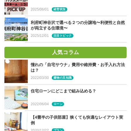
2025/06/01
経営状況
利府町神谷沢で選べる２つの分譲地〜利便性と自然
が両立する住環境〜
2025/12/01
注目トピック
その名の通り、完成したお住まいを見学できるイベントで
す。モデルハウスと異なるのは、実際に家を建てたお施主
人気コラム
様のお宅であること。ご入居前に工務店がお施主様よりお
憧れの「自宅サウナ」費用や維持費・お手入れ方法
借りして、公開をしています。より、リアルな「家づく
は？
り」を体感できると思います。
2022/03/30
建物の豆知識
住宅ローンにどこまで組み込める？
要望をどう形にしたか具体的に見られる
2022/06/04
ローン
【4畳半の子供部屋】狭くても快適なレイアウト実
例
2020/12/22
プラン