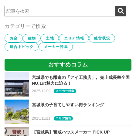
口へ
カテゴリーで検索
完成見学会とは？
お金
建物
土地
エリア情報
経営状況
総合トピック
メーカー特集
お施主様のいる「実際の住まい」
おすすめコラム
宮城県でも躍進の「アイ工務店」。売上成長率全国
NO.1の魅力に迫る！
2025/12/09
メーカー特集
宮城県の子育てしやすい街ランキング
2025/11/21
エリア情報
【宮城県】警戒ハウスメーカー PICK UP