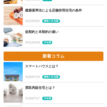
建築基準法による店舗併用住宅の条件
2022/03/02
建物の豆知識
仮契約と本契約の違い
2021/03/18
豆知識
新着コラム
スマートハウスとは？
そのご家族の要望を具現化した家の外観デザインやプラ
ン、動線、収納、内装材などを実際にみることができ、さ
2026/07/24
建物の豆知識
らに、お施主様の要望やこだわりに対して、工務店がどの
ような提案をして、どんなアイディアを出して、どう形に
買取再販住宅とは？
したか、知ることもできます。
2026/07/17
豆知識