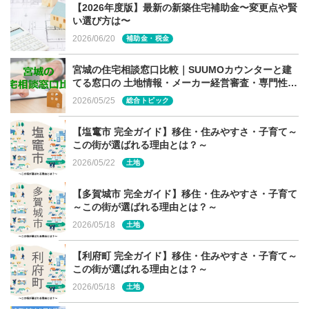
【2026年度版】最新の新築住宅補助金〜変更点や賢
い選び方は〜
2026/06/20
補助金・税金
まずは、自分自身がどんなマイホームを建て、どんな暮ら
しがしたいか、少しでもイメージを膨らませておきましょ
宮城の住宅相談窓口比較｜SUUMOカウンターと建
てる窓口の 土地情報・メーカー経営審査・専門性の
う。その上で、聞きたいことは事前にまとめておきます。
違い
2026/05/25
総合トピック
完成見学会の住まいと、理想の住まいの違いを比較する
と、より話がしやすく、工務店選びもスムーズになりま
【塩竃市 完全ガイド】移住・住みやすさ・子育て～
す。
この街が選ばれる理由とは？～
2026/05/22
土地
【多賀城市 完全ガイド】移住・住みやすさ・子育て
キッチンなど設備仕様は「標準」？
～この街が選ばれる理由とは？～
2026/05/18
土地
【利府町 完全ガイド】移住・住みやすさ・子育て～
この街が選ばれる理由とは？～
2026/05/18
土地