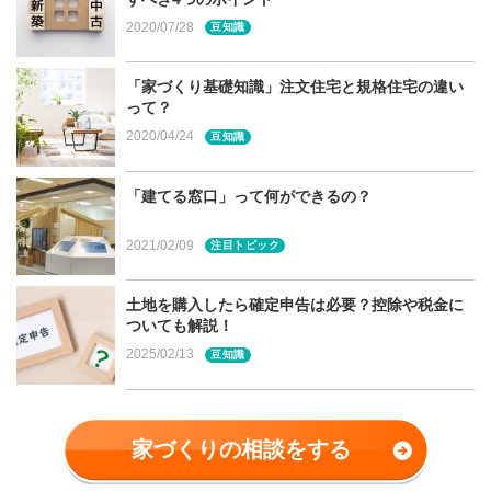
2020/07/28
豆知識
目次（本記事の内容）
「家づくり基礎知識」注文住宅と規格住宅の違い
完成見学会とは？
って？
お施主様のいる「実際の住まい」
2020/04/24
豆知識
要望をどう形にしたか具体的に見られる
完成見学会でのポイント
「建てる窓口」って何ができるの？
【事前準備】質問事項をまとめよう
キッチンなど設備仕様は「標準」？
2021/02/09
注目トピック
暮らしを想定した気配りがされているか
「丁寧な仕事」をしているか
土地を購入したら確定申告は必要？控除や税金に
完成見学会の注意点
ついても解説！
予約が必要なケースも
2025/02/13
豆知識
「お施主様」の家であることを忘れずに
お子様同伴の際は細心の注意を
いざ、完成見学会へ！
家づくりの相談をする
宮城県・仙台市での家づくりに関する相談は建てる窓