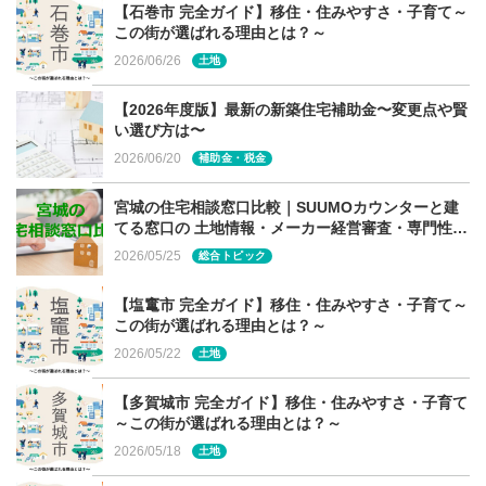
【石巻市 完全ガイド】移住・住みやすさ・子育て～
この街が選ばれる理由とは？～
燃料の確保と管理がしやすい
2026/06/26
土地
【2026年度版】最新の新築住宅補助金〜変更点や賢
ペレットは持ち運びもしやすく薪のように場所も取りませ
い選び方は〜
ん。燃料を補充する際は、ペレットを投入するだけなの
2026/06/20
補助金・税金
で、使用時に手が汚れる心配もなし！女性でも管理がしや
すい点が魅力の一つと言えるでしょう。
宮城の住宅相談窓口比較｜SUUMOカウンターと建
てる窓口の 土地情報・メーカー経営審査・専門性の
違い
2026/05/25
総合トピック
自動着火やタイマー着火機能も
【塩竃市 完全ガイド】移住・住みやすさ・子育て～
この街が選ばれる理由とは？～
2026/05/22
土地
着火用ヒーターが内蔵されてるペレットストーブは、ボタ
ン一つで簡単に着火することができます。この自動着火は
【多賀城市 完全ガイド】移住・住みやすさ・子育て
多くの機種で採用されており、中にはタイマー設定できる
～この街が選ばれる理由とは？～
ものも。朝起きたら、お部屋がぽかぽかだと幸せですね。
2026/05/18
土地