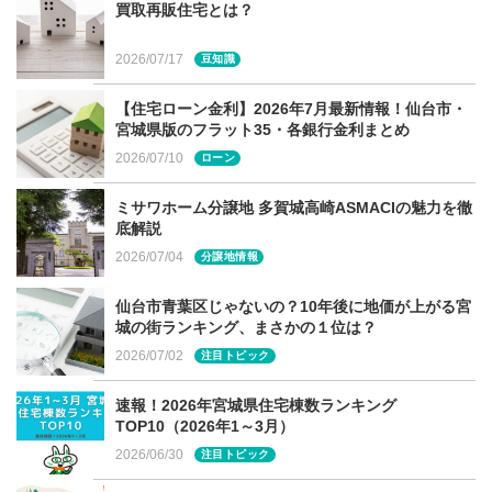
力が必要になります。また、薪ストーブと同様に、木質ペ
買取再販住宅とは？
レットを燃焼させることによって、遠赤外線で室内をじん
2026/07/17
わりと暖めることが出来ます。
豆知識
【住宅ローン金利】2026年7月最新情報！仙台市・
宮城県版のフラット35・各銀行金利まとめ
2026/07/10
ローン
ペレットストーブの魅力
ミサワホーム分譲地 多賀城高崎ASMACIの魅力を徹
底解説
2026/07/04
分譲地情報
煙突不要で導入がしやすい
仙台市青葉区じゃないの？10年後に地価が上がる宮
城の街ランキング、まさかの１位は？
2026/07/02
注目トピック
ペレットストーブは、薪ストーブのような本格的な煙突で
はなく、壁に穴をあけて排気管を屋外へ出すだけの設置工
速報！2026年宮城県住宅棟数ランキング
事で済みます。なので、薪ストーブよりも手軽に導入でき
TOP10（2026年1～3月）
るメリットがあります。
2026/06/30
注目トピック