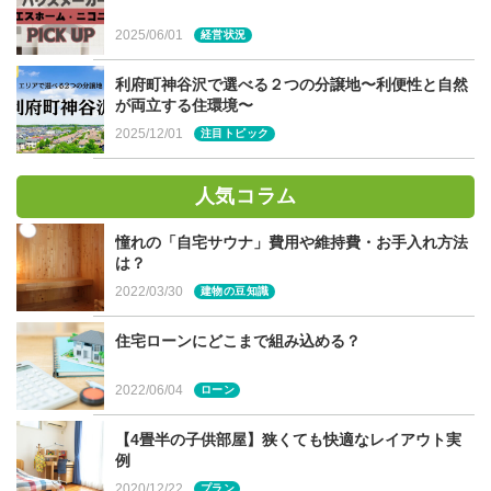
遠赤外線による輻射熱の効果によって、空気を暖めてくれ
2025/06/01
経営状況
るだけではなく、ポカポカと体の芯まで温めてくれます。
また、高いところから低いところへ放射される赤外線の性
利府町神谷沢で選べる２つの分譲地〜利便性と自然
質により、家全体まんべんなく暖めてくれるため、寒暖差
が両立する住環境〜
のない住まいを実現することができます。
2025/12/01
注目トピック
人気コラム
料理が楽しめる
憧れの「自宅サウナ」費用や維持費・お手入れ方法
は？
2022/03/30
薪ストーブの熱を使って、煮込む、焼く、揚げる、ゆで
建物の豆知識
る、炒めるなどさまざまな調理に利用することができま
住宅ローンにどこまで組み込める？
す。ピザや焼きいも気軽に焼くことがきでるので、お客さ
んが来た時には、素敵なおもてなしができること間違いな
2022/06/04
ローン
しですね。
【4畳半の子供部屋】狭くても快適なレイアウト実
例
2020/12/22
プラン