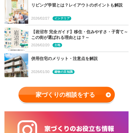
リビング学習とは？レイアウトのポイントも解説
2026/02/27
インテリア
【岩沼市 完全ガイド】移住・住みやすさ・子育て～
この街が選ばれる理由とは？～
2026/02/20
土地
併用住宅のメリット・注意点を解説
ペレットストーブは、ボタン一つで簡単に着火ができ、お
2026/01/30
建物の豆知識
手入れも簡単！魅力的な面がたくさんある一方で、電気を
使うぶん、もしも停電が起こった時は使用することができ
ません。その点、薪ストーブは、薪さえあれば停電時でも
家づくりの相談をする
暖をとったり、煮炊きも可能。自然災害が多い昨今、薪ス
トーブを選んでおくと、いざという時も安心です。