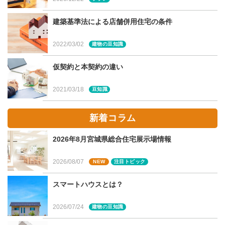
気になる煙も「二次燃焼」でほぼ透明に
建築基準法による店舗併用住宅の条件
薪ストーブ内にある密閉された「火室（かしつ）」で、薪
2022/03/02
建物の豆知識
を燃やして出た煙や燃え切ったガスを再度燃やすことで、
排出する煙の量を大幅に減少し、煙をほぼ透明にしてくれ
仮契約と本契約の違い
ます。「二次燃焼」は、煙突の目詰まりを軽減するだけで
はなく、少ない薪から効果的にエネルギーを引き出すメリ
2021/03/18
豆知識
ットもあるのです。
新着コラム
2026年8月宮城県総合住宅展示場情報
ペレットストーブとは
2026/08/07
NEW
注目トピック
スマートハウスとは？
ペレットストーブとは、木質ペレットを燃料とした暖房器
具です。国産のペレットストーブの多くは、強制給排気方
2026/07/24
建物の豆知識
式(FF式)を採用し、ファンで強制的に気流を起こすので電