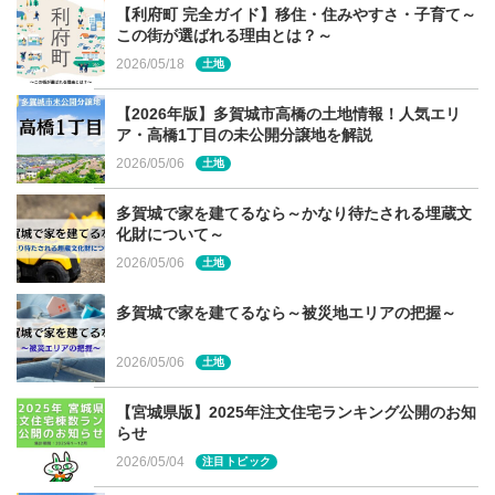
【利府町 完全ガイド】移住・住みやすさ・子育て～
この街が選ばれる理由とは？～
2026/05/18
土地
どちらも環境に優しい
【2026年版】多賀城市高橋の土地情報！人気エリ
ア・高橋1丁目の未公開分譲地を解説
2026/05/06
土地
多賀城で家を建てるなら～かなり待たされる埋蔵文
化財について～
2026/05/06
土地
多賀城で家を建てるなら～被災地エリアの把握～
2026/05/06
土地
【宮城県版】2025年注文住宅ランキング公開のお知
らせ
2026/05/04
注目トピック