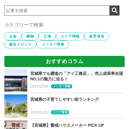
薪ストーブとは
薪ストーブは、薪を燃料とした暖房器具です。薪を燃やす
カテゴリーで検索
ことにより発生する遠赤外線効果によって壁や床、天井を
お金
建物
土地
エリア情報
経営状況
暖めてくれます。エアコンやファンヒーターでは味わえな
総合トピック
メーカー特集
いじんわりとした暖かさや、薪のはぜる音や火の揺らめき
を楽しめのも魅力の一つです。
おすすめコラム
宮城県でも躍進の「アイ工務店」。売上成長率全国
NO.1の魅力に迫る！
薪ストーブの魅力
2025/12/09
メーカー特集
宮城県の子育てしやすい街ランキング
2025/11/21
エリア情報
じんわりと体の芯まで温めてくれる
【宮城県】警戒ハウスメーカー PICK UP