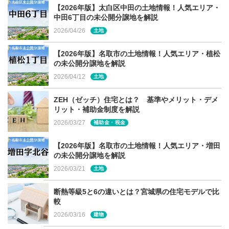
植物から得られる「木質バイオマス燃料」って、燃焼した
【2026年版】太白区中田の土地情報！人気エリア・
際にCO2が排出されるから環境に悪いんじゃ？と思われる
中田6丁目の未公開分譲地を解説
方もいますが、CO2を吸収して育つ木材を燃やして排出さ
2026/04/26
土地
れたCO2は、もともと大気中に存在してたもの。結果とし
【2026年版】名取市の土地情報！人気エリア・植松
てCO2の増減には影響のない、地球温暖化に有効な「カー
の未公開分譲地を解説
ボンニュートラル」を実現しています。なので、薪ストー
2026/04/12
土地
ブやペレットストーブは、他の暖房器具よりエコで環境に
優しい暖房器具と言われています。
ZEH（ゼッチ）住宅とは？ 基準やメリット・デメ
リット・補助金制度を解説
2026/03/27
補助金・税金
停電時に使えるのは薪ストーブ
【2026年版】名取市の土地情報！人気エリア・増田
の未公開分譲地を解説
2026/03/21
土地
断熱等級5と6の違いとは？宮城県の住宅モデルで比
較
2026/03/16
建物