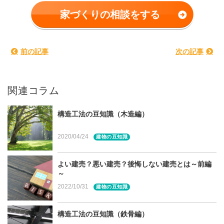
家づくりの相談をする
前の記事
次の記事
身近にある資源（木材）をエネルギーに、エコで環境に優
しい暖房器具として注目されている薪ストーブとペレット
関連コラム
ストーブ。これからの寒い時期、宮城県でも魅力的な設備
ですよね。設置を悩んでいる方に向けて、この2種類がど
構造工法の豆知識（木造編）
う違うのか、それぞれどんな魅力があるのかについてご紹
介いたします。
2020/04/24
建物の豆知識
目次（本記事の内容）
よい建売？悪い建売？後悔しない建売とは～前編
～
薪ストーブとは
2022/10/31
建物の豆知識
薪ストーブの魅力
じんわりと体の芯まで温めてくれる
構造工法の豆知識（鉄骨編）
料理が楽しめる