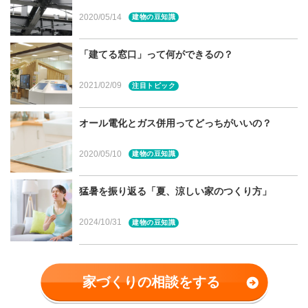
気になる煙も「二次燃焼」でほぼ透明に
2020/05/14
建物の豆知識
ペレットストーブとは
ペレットストーブの魅力
「建てる窓口」って何ができるの？
煙突不要で導入がしやすい
燃料の確保と管理がしやすい
2021/02/09
注目トピック
自動着火やタイマー着火機能も
どちらも環境に優しい
オール電化とガス併用ってどっちがいいの？
停電時に使えるのは薪ストーブ
まとめ
2020/05/10
建物の豆知識
宮城で薪ストーブの提案が得意な会社
ジェイウッド
猛暑を振り返る「夏、涼しい家のつくり方」
北洲ハウジング
宮城県・仙台市での家づくりに関する相談は建てる窓
2024/10/31
建物の豆知識
口へ
家づくりの相談をする