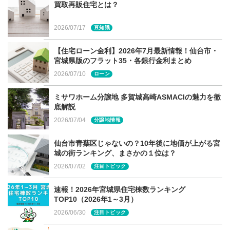
買取再販住宅とは？
欲しいパントリーのイメージは湧いてきましたか？設置す
2026/07/17
豆知識
る場所、大きさ、形状によって使い方が変わるパントリ
【住宅ローン金利】2026年7月最新情報！仙台市・
ー。今回ご紹介したパントリー形状はまだまだほんの一部
宮城県版のフラット35・各銀行金利まとめ
です。家族にぴったりのパントリーに出会えるように、じ
2026/07/10
ローン
っくり検討してみてくださいね。
ミサワホーム分譲地 多賀城高崎ASMACIの魅力を徹
底解説
2026/07/04
分譲地情報
宮城県・仙台市での家づくりに関す
仙台市青葉区じゃないの？10年後に地価が上がる宮
る相談は建てる窓口へ
城の街ランキング、まさかの１位は？
2026/07/02
注目トピック
今回ご紹介させて頂いた内容についてもっと詳しく知りた
速報！2026年宮城県住宅棟数ランキング
い方、ぜひ「建てる窓口」へご相談ください。
TOP10（2026年1～3月）
「建てる窓口」は、宮城県・仙台市など宮城県内全域で家
2026/06/30
注目トピック
づくりを検討している方向けの無料相談窓口です。宮城県