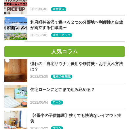
部を、このようなアール壁で仕切ったり、床を素材違いに
しても素敵ですね。
2025/06/01
経営状況
キッチンはシンプルに、パントリー内はかわいらしいクロ
利府町神谷沢で選べる２つの分譲地〜利便性と自然
が両立する住環境〜
スをチョイスして遊び心をプラスしてみるものGOOD！
2025/12/01
注目トピック
人気コラム
【ウォークインできる個室型】
憧れの「自宅サウナ」費用や維持費・お手入れ方法
は？
ウォークインクローゼットと同じように、歩いて出入りで
2022/03/30
建物の豆知識
きる完全な個室としたパントリーは、多少散らかってしま
ってもOK。リビングから見える位置なら、扉があると来
住宅ローンにどこまで組み込める？
客時も安心ですね。
2022/06/04
ローン
キッチンからパントリーを介して、玄関や洗面、廊下など
に通り抜けできる回遊動線のパントリーも人気がありま
【4畳半の子供部屋】狭くても快適なレイアウト実
例
す。
2020/12/22
プラン