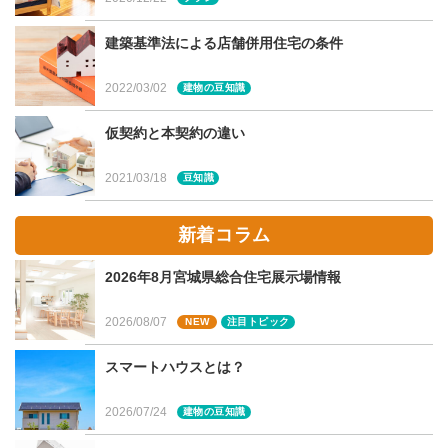
建築基準法による店舗併用住宅の条件
【キッチン背面をまるごとパントリ
2022/03/02
建物の豆知識
ーに】
仮契約と本契約の違い
冷蔵庫やカップボードを設置するキッチンの背面をすべて
2021/03/18
豆知識
パントリーにするのも一案です。冷蔵庫まですっぽり入れ
ば、閉め切ることで生活感を隠せてすっきり。家事をする
新着コラム
際はフルオープンにすれば、食品の出し入れも楽々！
2026年8月宮城県総合住宅展示場情報
必要に応じて引き戸を開け閉めできるキッチン一体型のパ
ントリーは、「生活感をなるべく隠してすっきり生活した
2026/08/07
NEW
注目トピック
い」方にもおすすめです。
スマートハウスとは？
2026/07/24
建物の豆知識
いかがでしたか？