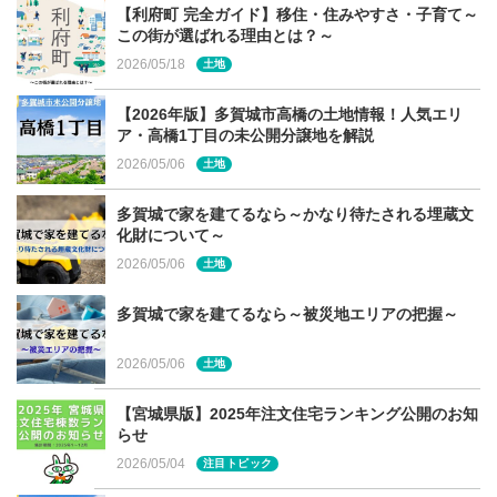
【利府町 完全ガイド】移住・住みやすさ・子育て～
この街が選ばれる理由とは？～
2026/05/18
土地
【2026年版】多賀城市高橋の土地情報！人気エリ
ア・高橋1丁目の未公開分譲地を解説
2026/05/06
土地
多賀城で家を建てるなら～かなり待たされる埋蔵文
化財について～
2026/05/06
土地
多賀城で家を建てるなら～被災地エリアの把握～
2026/05/06
土地
【宮城県版】2025年注文住宅ランキング公開のお知
らせ
2026/05/04
注目トピック