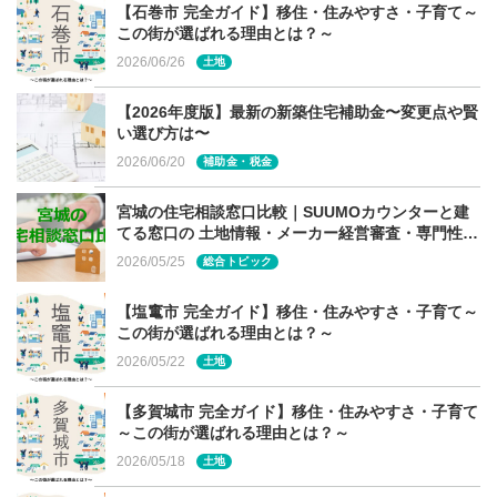
内イオンモール２店舗（新利府南館店、富谷店）でご相談
【石巻市 完全ガイド】移住・住みやすさ・子育て～
この街が選ばれる理由とは？～
頂けます。お気軽にお問合せください。
2026/06/26
土地
詳しくは
こちら
【2026年度版】最新の新築住宅補助金〜変更点や賢
い選び方は〜
2026/06/20
補助金・税金
宮城の住宅相談窓口比較｜SUUMOカウンターと建
てる窓口の 土地情報・メーカー経営審査・専門性の
違い
2026/05/25
総合トピック
【塩竃市 完全ガイド】移住・住みやすさ・子育て～
この街が選ばれる理由とは？～
2026/05/22
土地
【多賀城市 完全ガイド】移住・住みやすさ・子育て
～この街が選ばれる理由とは？～
2026/05/18
土地