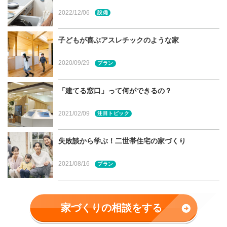
2022/12/06
設備
パントリーの形状は十人十色！
子どもが喜ぶアスレチックのような家
たっぷり食品を収納できることが魅力のパントリーです
2020/09/29
プラン
が、必要な場所や大きさは人それぞれ。大収納であればそ
の分の面積も必要になります。
「建てる窓口」って何ができるの？
2021/02/09
注目トピック
「食品をあまりストックしない」方なら、無駄な空間とも
なってしまいます。家族構成や生活スタイルをよく考えな
失敗談から学ぶ！二世帯住宅の家づくり
がらパントリーの有無、形状を検討していきましょう。
2021/08/16
プラン
【キッチン内に設けた壁面収納型】
家づくりの相談をする
まずは、食品のストックが少ない、パントリーは欲しいけ