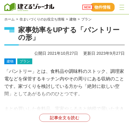
建てるジャーナル
物件情報
ホーム
住まいづくりのお役立ち情報
建物
プラン
家事効率をUPする「パントリー
の形」
公開日
2021年10月27日
更新日
2023年9月27日
建物
プラン
「パントリー」とは、食料品や調味料のストック、調理家
電などを保管するキッチン内やその周りにある収納のこと
です。家づくりを検討している方から「絶対に欲しい空
間」としてあがるもののひとつです。
まとめ買いした食料品、実家やふるさと納税で届いた大き
な米袋やストック食材を置いておくこともできるのでとっ
記事全文を読む
ても便利。さらに、ごみ箱、掃除道具などまとめて収納す