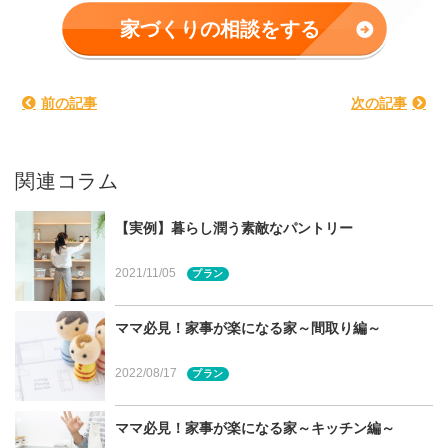
ることで、家事効率もアップします。
家づくりの相談をする
今回は、パントリーの形状についてご紹介します。宮城
県・仙台市でのライフスタイルに合ったパントリーをイメ
前の記事
次の記事
ージしてみてくださいね。
関連コラム
目次（本記事の内容）
パントリーの形状は十人十色！
【実例】暮らし潤う素敵なパントリー
【キッチン内に設けた壁面収納型】
【キッチン隣接オープン型】
2021/11/05
プラン
【ウォークインできる個室型】
【キッチン背面をまるごとパントリーに】
ママ必見！家事が楽になる家～間取り編～
いかがでしたか？
2022/08/17
プラン
宮城県・仙台市での家づくりに関する相談は建てる窓
口へ
ママ必見！家事が楽になる家～キッチン編～