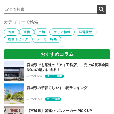
どスペースがとれない方におすすめなのが、キッチンスペ
ース内もしくはキッチンスペース横に棚のみ設置されたタ
イプです。
カテゴリーで検索
オープンタイプは使いやすいですが、整理整頓が苦手…と
お金
建物
土地
エリア情報
経営状況
いう方は扉を付けると安心ですね。
総合トピック
メーカー特集
オープンタイプなら、取っ手付きのカゴで整理すると便利
おすすめコラム
です。設置するかごの大きさに合わせてパントリーの奥行
きを検討するといいでしょう。
宮城県でも躍進の「アイ工務店」。売上成長率全国
NO.1の魅力に迫る！
2025/12/09
メーカー特集
【キッチン隣接オープン型】
宮城県の子育てしやすい街ランキング
2025/11/21
エリア情報
程よくセパレートしたオープン型の個室パントリーは、収
納力も高く、出入りしやすくて便利です。キッチンと収納
【宮城県】警戒ハウスメーカー PICK UP