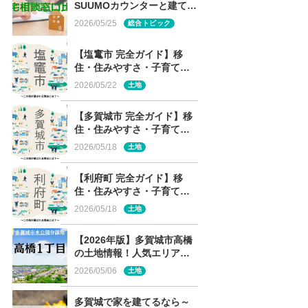
SUUMOカウンターと建てる
窓口の 土地情報・メーカー
2026/05/25
総合トピック
経営審査・専門性の違い
【塩竃市 完全ガイド】移
住・住みやすさ・子育て～
この街が選ばれる理由と
2026/05/22
土地
は？～
【多賀城市 完全ガイド】移
住・住みやすさ・子育て～
この街が選ばれる理由と
2026/05/18
土地
は？～
【利府町 完全ガイド】移
住・住みやすさ・子育て～
この街が選ばれる理由と
2026/05/18
土地
は？～
【2026年版】多賀城市高橋
の土地情報！人気エリア・
高橋1丁目の未公開分譲地を
2026/05/06
土地
解説
多賀城で家を建てるなら～