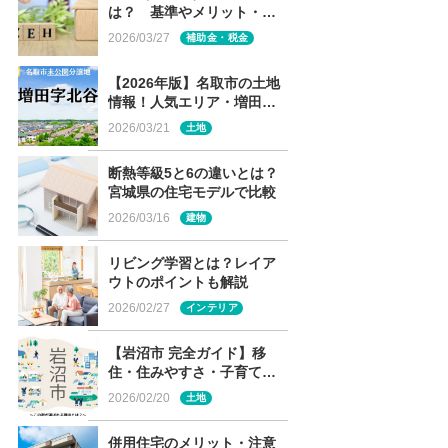
は？ 基準やメリット・デ
メリット・補助金制度を解
2026/03/27
補助金・税金
説
【2026年版】名取市の土地
情報！人気エリア・増田の
未公開分譲地を解説
2026/03/21
土地
断熱等級5と6の違いとは？
宮城県の住宅モデルで比較
2026/03/16
建物
リビング学習とは？レイア
ウトのポイントも解説
2026/02/27
インテリア
【岩沼市 完全ガイド】移
住・住みやすさ・子育て～
この街が選ばれる理由と
2026/02/20
土地
は？～
併用住宅のメリット・注意