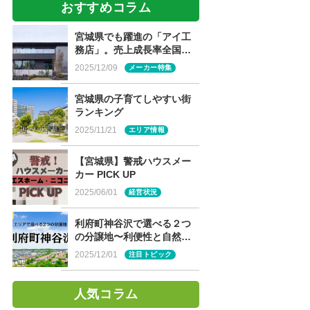
おすすめコラム
宮城県でも躍進の「アイ工
務店」。売上成長率全国
NO.1の魅力に迫る！
2025/12/09
メーカー特集
宮城県の子育てしやすい街
ランキング
2025/11/21
エリア情報
【宮城県】警戒ハウスメー
カー PICK UP
2025/06/01
経営状況
利府町神谷沢で選べる２つ
の分譲地〜利便性と自然が
両立する住環境〜
2025/12/01
注目トピック
人気コラム