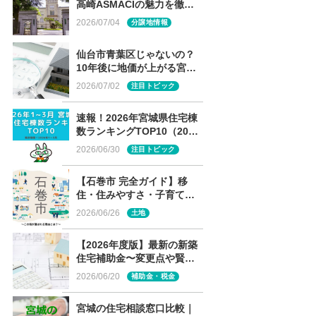
高崎ASMACIの魅力を徹底
解説
2026/07/04
分譲地情報
仙台市青葉区じゃないの？
10年後に地価が上がる宮城
の街ランキング、まさかの
2026/07/02
注目トピック
１位は？
速報！2026年宮城県住宅棟
数ランキングTOP10（2026
年1～3月）
2026/06/30
注目トピック
【石巻市 完全ガイド】移
住・住みやすさ・子育て～
この街が選ばれる理由と
2026/06/26
土地
は？～
【2026年度版】最新の新築
住宅補助金〜変更点や賢い
選び方は〜
2026/06/20
補助金・税金
宮城の住宅相談窓口比較｜