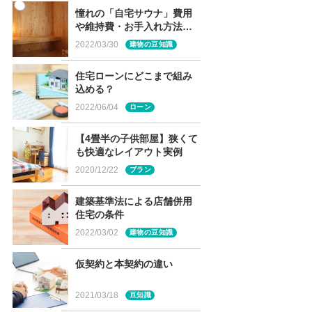
憧れの「自宅サウナ」費用
や維持費・お手入れ方法
は？
2022/03/30
建物の豆知識
住宅ローンにどこまで組み
込める？
2022/06/04
ローン
【4畳半の子供部屋】狭くて
も快適なレイアウト実例
2020/12/22
プラン
建築基準法による店舗併用
住宅の条件
2022/03/02
建物の豆知識
仮契約と本契約の違い
2021/03/18
豆知識