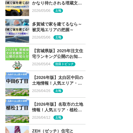
かなり待たされる埋蔵文化
財について～
2026/05/06
土地
多賀城で家を建てるなら～
被災地エリアの把握～
2026/05/06
土地
【宮城県版】2025年注文住
宅ランキング公開のお知ら
せ
2026/05/04
注目トピック
【2026年版】太白区中田の
土地情報！人気エリア・中
田6丁目の未公開分譲地を解
2026/04/26
土地
説
【2026年版】名取市の土地
情報！人気エリア・植松の
未公開分譲地を解説
2026/04/12
土地
ZEH（ゼッチ）住宅と