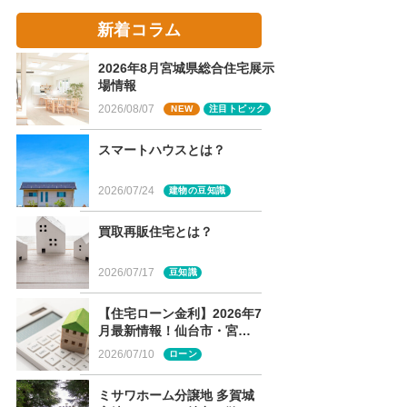
新着コラム
2026年8月宮城県総合住宅展示
場情報
2026/08/07
NEW
注目トピック
スマートハウスとは？
2026/07/24
建物の豆知識
買取再販住宅とは？
2026/07/17
豆知識
【住宅ローン金利】2026年7
月最新情報！仙台市・宮城
県版のフラット35・各銀行
2026/07/10
ローン
金利まとめ
ミサワホーム分譲地 多賀城