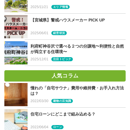
です。北洲が長年培ってきたノウハウがしっかり集約され
2025/11/21
エリア情報
ております。
【宮城県】警戒ハウスメーカー PICK UP
HEAT20G1グレードを超える断熱性能
断熱材は、吹き込み用グラスウール400㎜、高性能
2025/06/01
経営状況
グラスウール105㎜を採用
窓はLow-e ペアガラス樹脂サッシ［日射遮熱型］
利府町神谷沢で選べる２つの分譲地〜利便性と自然
耐震性は最高レベルの耐震等級3が標準仕様
が両立する住環境〜
地震に強い「ベタ基礎」採用
2025/12/01
注目トピック
制振装置や、コーナー部分に三角形状（水平ハン
チ）を採用。繰り返しに強いサステナブル耐震
人気コラム
省令準耐火構造で火災保険の「T構造」の区分に該当
憧れの「自宅サウナ」費用や維持費・お手入れ方法
は？
2022/03/30
建物の豆知識
「USUKO」の商品紹介
住宅ローンにどこまで組み込める？
現在、2種類の商品を展開。今後様々なコンセプトハウス
2022/06/04
ローン