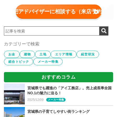
住宅アドバイザーに相談する（来店予約）
「USUKO」のコンセプトハウスと
は？
カテゴリーで検索
部屋数で選ぶ規格住宅や、理想を形にする注文住宅とは違
う「新たな暮らし方の提案」が「USUKO」がお届けする
お金
建物
土地
エリア情報
経営状況
コンセプトハウスです。それぞれのコンセプトには暮らし
総合トピック
メーカー特集
やシーンが埋め込まれており、プロの手によって設計さ
れ、計算されたデザインが生まれていきます。
おすすめコラム
宮城県でも躍進の「アイ工務店」。売上成長率全国
NO.1の魅力に迫る！
コストを抑えても「高性能住宅」
2025/12/09
メーカー特集
新生「USUKO」も、デザインはもちろん、性能面も魅力
宮城県の子育てしやすい街ランキング