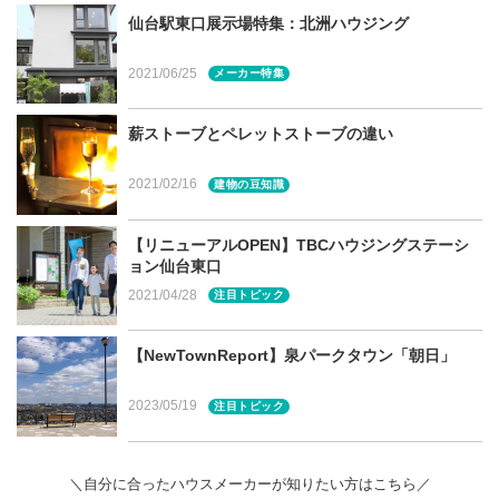
せてお読みください
仙台駅東口展示場特集：北洲ハウジング
新サービスに注目！北洲USUKOの新しい暮らし
2021/06/25
メーカー特集
目次（本記事の内容）
薪ストーブとペレットストーブの違い
「USUKO」のコンセプトハウスとは？
コストを抑えても「高性能住宅」
2021/02/16
建物の豆知識
「USUKO」の商品紹介
NOISE LESS（ノイズレス）「室内感覚でテラスを
【リニューアルOPEN】TBCハウジングステーシ
楽しみたい」
ョン仙台東口
BORDER LESS（ボーダーレス）「外を身近に楽し
2021/04/28
注目トピック
みたい」
コンセプトハウスお披露目会開催中！泉区朝日で2棟公
【NewTownReport】泉パークタウン「朝日」
開
ご相談は気さくなスタッフへお気軽に！
2023/05/19
注目トピック
宮城県・仙台市での家づくりに関する相談は建てる窓
口へ
＼自分に合ったハウスメーカーが知りたい方はこちら／