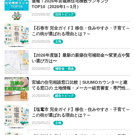
速報！2026年宮城県住宅棟数ランキング
TOP10（2026年1～3月）
部屋の中にいても、外の風、気配をいつでも感じられる、
2026/06/30
くつろぎの時間が増える住まいです。
注目トピック
【石巻市 完全ガイド】移住・住みやすさ・子育て～
この街が選ばれる理由とは？～
ファサード全体を包む軒下空間とテラス
2026/06/26
土地
【2026年度版】最新の新築住宅補助金〜変更点や賢
日本家屋にある縁側のような、部屋と外の間のもう一つの
い選び方は〜
空間。どの部屋からもスムーズに出入りできる中間領域の
2026/06/20
補助金・税金
テラスが暮らしの中心にあります。
宮城の住宅相談窓口比較｜SUUMOカウンターと建
てる窓口の 土地情報・メーカー経営審査・専門性の
違い
2026/05/25
総合トピック
内外の境界を超えるデザイン
【塩竃市 完全ガイド】移住・住みやすさ・子育て～
この街が選ばれる理由とは？～
テラスと室内の境界を無くしています。ボーダーレスな連
2026/05/22
土地
続性を生むために、外壁材を室内に取り込むデザインに。