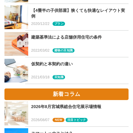
が誕生予定です。
【4畳半の子供部屋】狭くても快適なレイアウト実
例
2020/12/22
プラン
NOISE LESS（ノイズレス）「室内感覚
建築基準法による店舗併用住宅の条件
でテラスを楽しみたい」
2022/03/02
建物の豆知識
外観スタイルとプライベート性を両立させたデザインで、
人目を気にせずテラスでのんびりできます。非日常的な憩
仮契約と本契約の違い
いの空間が、何気ない暮らしの中にゆたかさをもたらして
2021/03/18
豆知識
くれます。
新着コラム
2026年8月宮城県総合住宅展示場情報
個性を映すファサード
2026/08/07
NEW
注目トピック
あえて窓を見せないファサードデザイン。通り面の壁裏に
は大きな窓を配置。外部の視線を遮るプライベート性の高