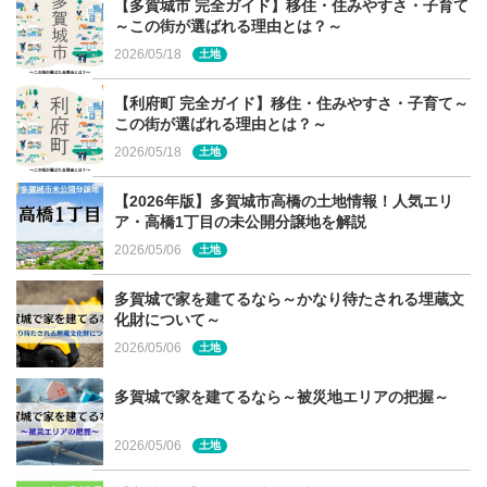
外壁材とサッシ以外の材料をできるだけ抑えることで、室
【多賀城市 完全ガイド】移住・住みやすさ・子育て
～この街が選ばれる理由とは？～
内とテラスがより一体に感じることができます。
2026/05/18
土地
【利府町 完全ガイド】移住・住みやすさ・子育て～
この街が選ばれる理由とは？～
2026/05/18
コンセプトハウスお披露目会開催
土地
中！泉区朝日で2棟公開
【2026年版】多賀城市高橋の土地情報！人気エリ
ア・高橋1丁目の未公開分譲地を解説
2026/05/06
土地
泉パークタウン「朝日」にて、USUKOのコンセプトハウ
多賀城で家を建てるなら～かなり待たされる埋蔵文
スのお披露目会を開催しています。同タウン内にて2階建
化財について～
てと平屋の2棟が見学できます。予約なしで見学できます
2026/05/06
土地
ので、お気軽にお立ち寄りください。
多賀城で家を建てるなら～被災地エリアの把握～
開催期間：4/27（土）～5/6（月祝）※但し、5/1・2はお
休みです。
2026/05/06
土地
公開時間：10:00～16:00