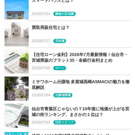
スマートハウスとは？
い空間はカーテンレスでも自分だけの時間を満喫できま
2026/07/24
建物の豆知識
す。
買取再販住宅とは？
2026/07/17
豆知識
内と外とをつなぐライトコート
【住宅ローン金利】2026年7月最新情報！仙台市・
宮城県版のフラット35・各銀行金利まとめ
周りを壁で囲むことで静かな空間を実現したライトコー
2026/07/10
ローン
ト。外の視線が気にならないため、プライベートな時間を
存分に楽しめます。夜も、外部の空間の美しさを自由に楽
ミサワホーム分譲地 多賀城高崎ASMACIの魅力を徹
しむことができます。
底解説
2026/07/04
分譲地情報
仙台市青葉区じゃないの？10年後に地価が上がる宮
城の街ランキング、まさかの１位は？
BORDER LESS（ボーダーレス）「外を
2026/07/02
注目トピック
身近に楽しみたい」