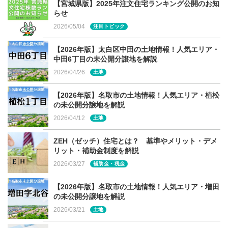
【宮城県版】2025年注文住宅ランキング公開のお知
場所：仙台市泉区朝日2丁目25-20(2階建て)、25-3(平屋)
らせ
2026/05/04
注目トピック
【2026年版】太白区中田の土地情報！人気エリア・
ご相談は気さくなスタッフへお気軽
中田6丁目の未公開分譲地を解説
2026/04/26
土地
に！
【2026年版】名取市の土地情報！人気エリア・植松
の未公開分譲地を解説
現地では、コンセプトハウスを見学しながら、プランや資
2026/04/12
土地
金相談など家づくりに関する様々な相談ができます。
ZEH（ゼッチ）住宅とは？ 基準やメリット・デメ
リット・補助金制度を解説
「北洲USUKOから新しくコンセプトハウスが誕生いたし
2026/03/27
補助金・税金
ました！暮らしやシーンが埋め込まれたデザインの中に、
部屋数で選ぶ規格住宅や、理想を形にする注文住宅とは少
【2026年版】名取市の土地情報！人気エリア・増田
し違うUSUKOの『新たな暮らし方』『豊かさを感じる空
の未公開分譲地を解説
間』をぜひご体感ください」（北洲ハウジング・小関徳彦
2026/03/21
土地
さん）