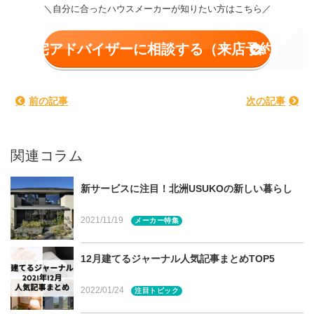
＼自分に合ったハウスメーカーが知りたい方はこちら／
住宅アドバイザーに相談する（来店予約）
創業より65年。宮城県に本社を置き、地元密着で多くの家
族に快適な暮らしを提供している株式会社北洲。注文住宅
前の記事
次の記事
「北洲ハウジング」に続いて2019年に誕生した
「USUKO（ウスコ）」は、「グッド・エイジング 家族
とともに育む暮らし」を掲げた価格を抑えた住まいを提案
関連コラム
し、20～30代子育て層を中心に選ばれてきました。
新サービスに注目！北洲USUKOの新しい暮らし
この度、さらに幅広いニーズに応え、より「自分達らしく
心地よい暮らし」が実現できるよう、北洲の家づくりの理
2021/11/19
メーカー特集
念や、これまでの「USUKO」の魅力はそのままに「コン
セプトハウス」としてリニューアル。今回は新しい
12月建てるジャーナル人気記事まとめTOP5
「USUKO」の特徴をご紹介いたします。
2022/01/24
注目トピック
※「USUKO」についてもっと知りたい方は、こちらも併