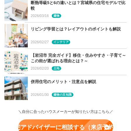
断熱等級5と6の違いとは？宮城県の住宅モデルで比
較
話のしやすい気さくなスタッフばかりです。ぜひお気軽に
2026/03/16
建物
見学へ。
リビング学習とは？レイアウトのポイントも解説
2026/02/27
インテリア
宮城県・仙台市での家づくりに関す
【岩沼市 完全ガイド】移住・住みやすさ・子育て～
る相談は建てる窓口へ
この街が選ばれる理由とは？～
2026/02/20
土地
「USUKO」に興味がある、もっと詳しく知りたいという
併用住宅のメリット・注意点を解説
方も、ぜひ「建てる窓口」へご相談ください。 「建てる
窓口」は、宮城県・仙台市など宮城県内全域で家づくりを
2026/01/30
建物の豆知識
検討している方向けの無料相談窓口です。宮城県内イオン
モール２店舗（新利府南館店、富谷店）でご相談頂けま
＼自分に合ったハウスメーカーが知りたい方はこちら／
す。お気軽にお問合せください。
住宅アドバイザーに相談する（来店予約）
詳しくは
こちら