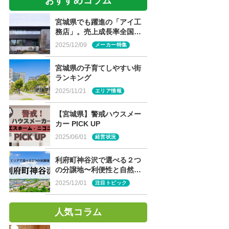
おすすめコラム
宮城県でも躍進の「アイ工
務店」。売上成長率全国
NO.1の魅力に迫る！
2025/12/09
メーカー特集
宮城県の子育てしやすい街
ランキング
2025/11/21
エリア情報
【宮城県】警戒ハウスメー
カー PICK UP
2025/06/01
経営状況
利府町神谷沢で選べる２つ
の分譲地〜利便性と自然が
両立する住環境〜
2025/12/01
注目トピック
人気コラム