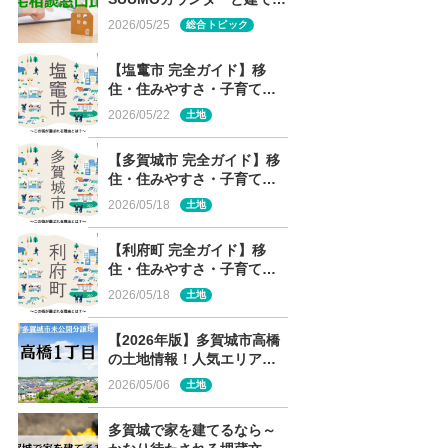
窓口の 土地情報・メーカー
2026/05/25
総合トピック
経営審査・専門性の違い
【塩竃市 完全ガイド】移
住・住みやすさ・子育て～
この街が選ばれる理由と
2026/05/22
土地
は？～
【多賀城市 完全ガイド】移
住・住みやすさ・子育て～
この街が選ばれる理由と
2026/05/18
土地
は？～
【利府町 完全ガイド】移
住・住みやすさ・子育て～
この街が選ばれる理由と
2026/05/18
土地
は？～
【2026年版】多賀城市高橋
の土地情報！人気エリア・
高橋1丁目の未公開分譲地を
2026/05/06
土地
解説
多賀城で家を建てるなら～