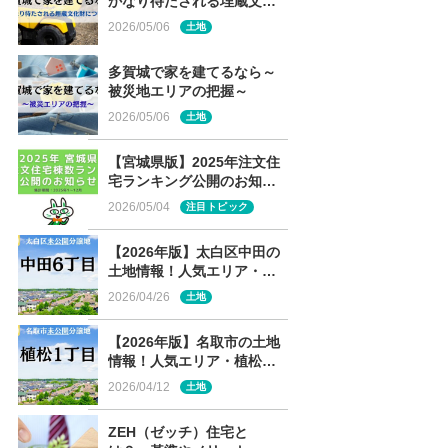
かなり待たされる埋蔵文化
財について～
2026/05/06
土地
多賀城で家を建てるなら～
被災地エリアの把握～
2026/05/06
土地
【宮城県版】2025年注文住
宅ランキング公開のお知ら
せ
2026/05/04
注目トピック
【2026年版】太白区中田の
土地情報！人気エリア・中
田6丁目の未公開分譲地を解
2026/04/26
土地
説
【2026年版】名取市の土地
情報！人気エリア・植松の
未公開分譲地を解説
2026/04/12
土地
ZEH（ゼッチ）住宅と