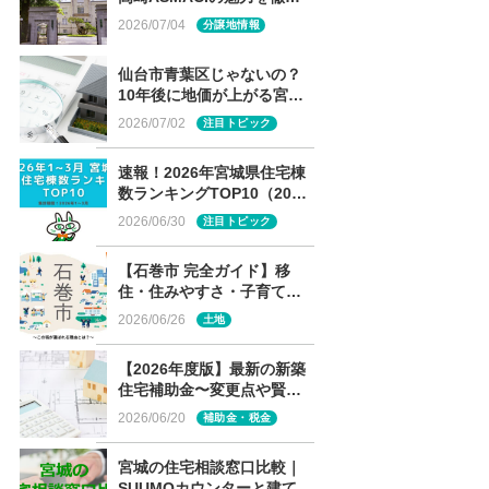
解説
2026/07/04
分譲地情報
仙台市青葉区じゃないの？
10年後に地価が上がる宮城
の街ランキング、まさかの
2026/07/02
注目トピック
１位は？
速報！2026年宮城県住宅棟
数ランキングTOP10（2026
年1～3月）
2026/06/30
注目トピック
【石巻市 完全ガイド】移
住・住みやすさ・子育て～
この街が選ばれる理由と
2026/06/26
土地
は？～
【2026年度版】最新の新築
住宅補助金〜変更点や賢い
選び方は〜
2026/06/20
補助金・税金
宮城の住宅相談窓口比較｜
SUUMOカウンターと建てる