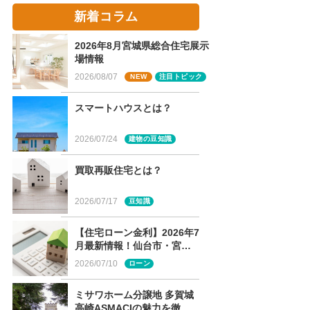
新着コラム
2026年8月宮城県総合住宅展示
場情報
2026/08/07
NEW
注目トピック
スマートハウスとは？
2026/07/24
建物の豆知識
買取再販住宅とは？
2026/07/17
豆知識
【住宅ローン金利】2026年7
月最新情報！仙台市・宮城
県版のフラット35・各銀行
2026/07/10
ローン
金利まとめ
ミサワホーム分譲地 多賀城
高崎ASMACIの魅力を徹底