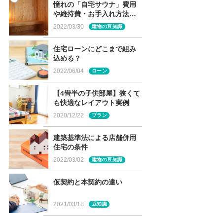
憧れの「自宅サウナ」費用
や維持費・お手入れ方法
は？
2022/03/30
建物の豆知識
住宅ローンにどこまで組み
込める？
2022/06/04
ローン
【4畳半の子供部屋】狭くて
も快適なレイアウト実例
2020/12/22
プラン
建築基準法による店舗併用
住宅の条件
2022/03/02
建物の豆知識
仮契約と本契約の違い
2021/03/18
豆知識