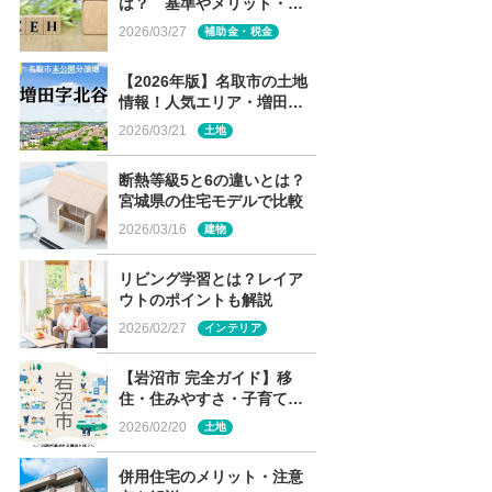
は？ 基準やメリット・デ
メリット・補助金制度を解
2026/03/27
補助金・税金
説
【2026年版】名取市の土地
情報！人気エリア・増田の
未公開分譲地を解説
2026/03/21
土地
断熱等級5と6の違いとは？
宮城県の住宅モデルで比較
2026/03/16
建物
リビング学習とは？レイア
ウトのポイントも解説
2026/02/27
インテリア
【岩沼市 完全ガイド】移
住・住みやすさ・子育て～
この街が選ばれる理由と
2026/02/20
土地
は？～
併用住宅のメリット・注意