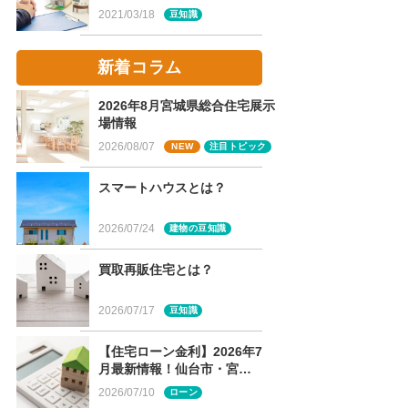
2021/03/18
豆知識
新着コラム
2026年8月宮城県総合住宅展示
場情報
2026/08/07
NEW
注目トピック
スマートハウスとは？
2026/07/24
建物の豆知識
買取再販住宅とは？
2026/07/17
豆知識
【住宅ローン金利】2026年7
月最新情報！仙台市・宮城
県版のフラット35・各銀行
2026/07/10
ローン
金利まとめ