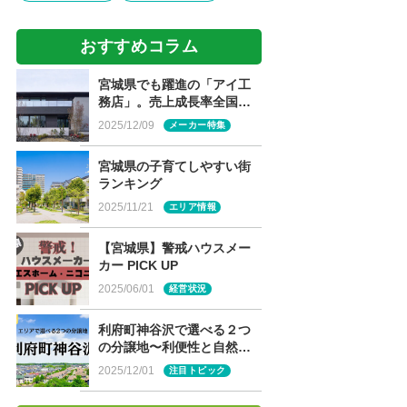
おすすめコラム
宮城県でも躍進の「アイ工
務店」。売上成長率全国
NO.1の魅力に迫る！
2025/12/09
メーカー特集
宮城県の子育てしやすい街
ランキング
2025/11/21
エリア情報
【宮城県】警戒ハウスメー
カー PICK UP
2025/06/01
経営状況
利府町神谷沢で選べる２つ
の分譲地〜利便性と自然が
両立する住環境〜
2025/12/01
注目トピック