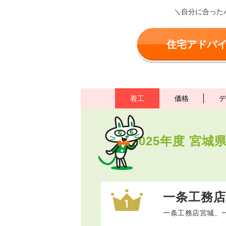
＼自分に合った
住宅アドバ
着工
価格
デ
2025年度
宮城
一条工務店
一条工務店宮城、