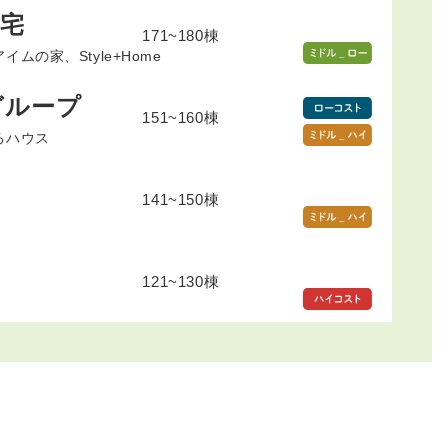
宅
171~180棟
ムの家、Style+Home
グループ
151~160棟
るハウス
141~150棟
121~130棟