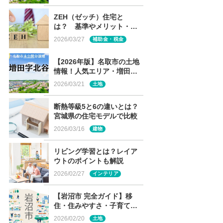
ZEH（ゼッチ）住宅と
は？ 基準やメリット・デ
メリット・補助金制度を解
2026/03/27
補助金・税金
説
【2026年版】名取市の土地
情報！人気エリア・増田の
未公開分譲地を解説
2026/03/21
土地
断熱等級5と6の違いとは？
宮城県の住宅モデルで比較
2026/03/16
建物
リビング学習とは？レイア
ウトのポイントも解説
2026/02/27
インテリア
【岩沼市 完全ガイド】移
住・住みやすさ・子育て～
この街が選ばれる理由と
2026/02/20
土地