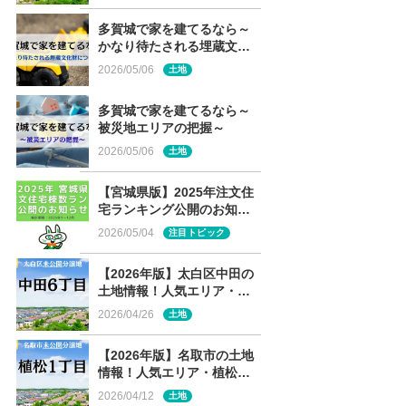
多賀城で家を建てるなら～
かなり待たされる埋蔵文化
財について～
2026/05/06
土地
多賀城で家を建てるなら～
被災地エリアの把握～
2026/05/06
土地
【宮城県版】2025年注文住
宅ランキング公開のお知ら
せ
2026/05/04
注目トピック
【2026年版】太白区中田の
土地情報！人気エリア・中
田6丁目の未公開分譲地を解
2026/04/26
土地
説
【2026年版】名取市の土地
情報！人気エリア・植松の
未公開分譲地を解説
2026/04/12
土地