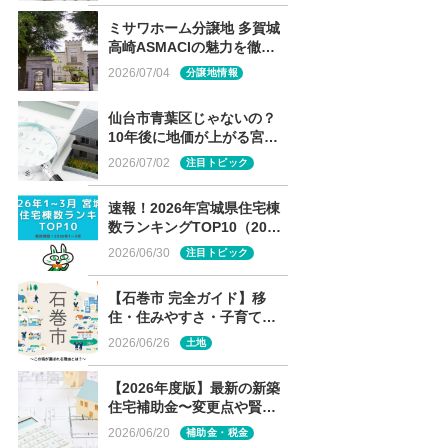
ミサワホーム分譲地 多賀城
高崎ASMACIの魅力を徹底
解説
2026/07/04
分譲地情報
仙台市青葉区じゃないの？
10年後に地価が上がる宮城
の街ランキング、まさかの
2026/07/02
注目トピック
１位は？
速報！2026年宮城県住宅棟
数ランキングTOP10（2026
年1～3月）
2026/06/30
注目トピック
【石巻市 完全ガイド】移
住・住みやすさ・子育て～
この街が選ばれる理由と
2026/06/26
土地
は？～
【2026年度版】最新の新築
住宅補助金〜変更点や賢い
選び方は〜
2026/06/20
補助金・税金