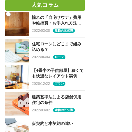
人気コラム
憧れの「自宅サウナ」費用
や維持費・お手入れ方法
は？
2022/03/30
建物の豆知識
住宅ローンにどこまで組み
込める？
2022/06/04
ローン
【4畳半の子供部屋】狭くて
も快適なレイアウト実例
2020/12/22
プラン
建築基準法による店舗併用
住宅の条件
2022/03/02
建物の豆知識
仮契約と本契約の違い