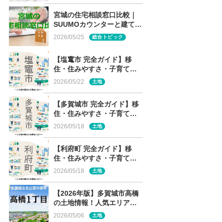
宮城の住宅相談窓口比較｜
SUUMOカウンターと建てる
窓口の 土地情報・メーカー
2026/05/25
総合トピック
経営審査・専門性の違い
【塩竃市 完全ガイド】移
住・住みやすさ・子育て～
この街が選ばれる理由と
2026/05/22
土地
は？～
【多賀城市 完全ガイド】移
住・住みやすさ・子育て～
この街が選ばれる理由と
2026/05/18
土地
は？～
【利府町 完全ガイド】移
住・住みやすさ・子育て～
この街が選ばれる理由と
2026/05/18
土地
は？～
【2026年版】多賀城市高橋
の土地情報！人気エリア・
高橋1丁目の未公開分譲地を
2026/05/06
土地
解説