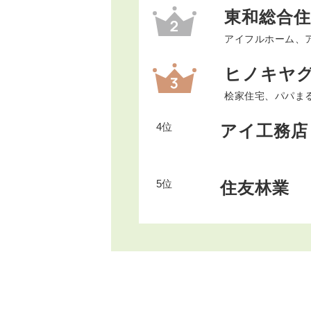
東和総合住
アイフルホーム、アイ
ヒノキヤ
桧家住宅、パパま
4位
アイ工務店
5位
住友林業