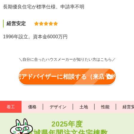
長期優良住宅が標準仕様、申請率不明
経営安定
1996年設立。資本金6000万円
＼自分に合ったハウスメーカーが知りたい方はこちら／
住宅アドバイザーに相談する（来店予約）
着工
価格
デザイン
土地
性能
経営
2025年度
宮城県年間注文住宅棟数