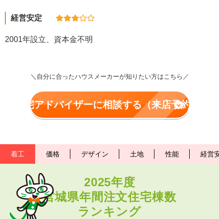
経営安定
2001年設立、資本金不明
＼自分に合ったハウスメーカーが知りたい方はこちら／
住宅アドバイザーに相談する（来店予約）
着工
価格
デザイン
土地
性能
経営
2025年度
宮城県年間注文住宅棟数
ランキング