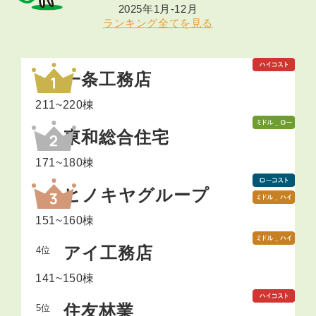
2025年1月-12月
ランキング全てを見る
一条工務店
211~220棟
一条工務店宮城、一条工務店仙台
東和総合住宅
171~180棟
アイフルホーム、アイムの家、Style+Home
ヒノキヤグループ
151~160棟
桧家住宅、パパまるハウス
アイ工務店
4位
141~150棟
住友林業
5位